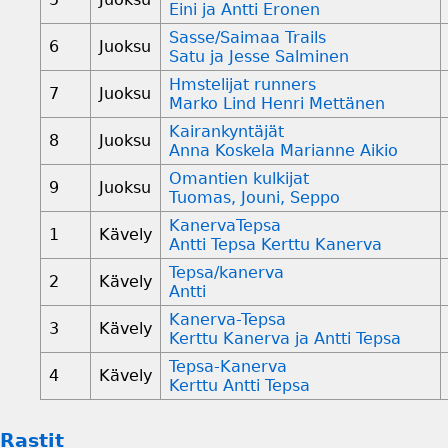
Eini ja Antti Eronen
Sasse/Saimaa Trails
6
Juoksu
Satu ja Jesse Salminen
Hmstelijat runners
7
Juoksu
Marko Lind Henri Mettänen
Kairankyntäjät
8
Juoksu
Anna Koskela Marianne Aikio
Omantien kulkijat
9
Juoksu
Tuomas, Jouni, Seppo
KanervaTepsa
1
Kävely
Antti Tepsa Kerttu Kanerva
Tepsa/kanerva
2
Kävely
Antti
Kanerva-Tepsa
3
Kävely
Kerttu Kanerva ja Antti Tepsa
Tepsa-Kanerva
4
Kävely
Kerttu Antti Tepsa
Rastit