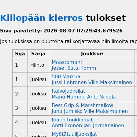
Kiilopään kierros
tulokset
Sivu päivitetty: 2026-08-07 07:29:43.679526
Jos tuloksissa on puutteita tai korjattavaa niin ilmoita ta
Sija
Sarja
Joukkue
Maastomahti
1
Hiihto
Jesse, Satu, Tommi
500 Marsua
1
Juoksu
Jussi Lehtonen Ville Maksimainen
Raivojuoksijat
2
Juoksu
Manu Humppi Antti Siipola
Best Grip & Marshmallow
3
Juoksu
Juha Jumisko Ville Maksimainen
Ipatin tunkkaajat
4
Juoksu
Antti Eronen Jari Jormanainen
Myötätuulijuoksijat
5
Juoksu