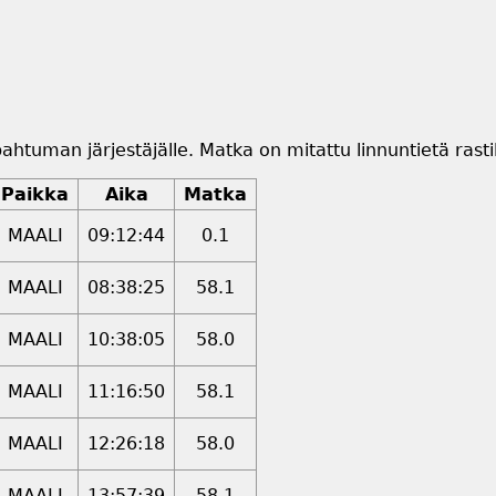
pahtuman järjestäjälle. Matka on mitattu linnuntietä rastil
Paikka
Aika
Matka
MAALI
09:12:44
0.1
MAALI
08:38:25
58.1
MAALI
10:38:05
58.0
MAALI
11:16:50
58.1
MAALI
12:26:18
58.0
MAALI
13:57:39
58.1