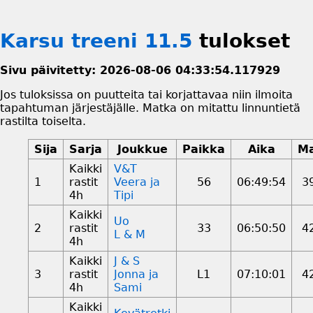
Karsu treeni 11.5
tulokset
Sivu päivitetty: 2026-08-06 04:33:54.117929
Jos tuloksissa on puutteita tai korjattavaa niin ilmoita
tapahtuman järjestäjälle. Matka on mitattu linnuntietä
rastilta toiselta.
Sija
Sarja
Joukkue
Paikka
Aika
M
Kaikki
V&T
1
rastit
Veera ja
56
06:49:54
3
4h
Tipi
Kaikki
Uo
2
rastit
33
06:50:50
4
L & M
4h
Kaikki
J & S
3
rastit
Jonna ja
L1
07:10:01
4
4h
Sami
Kaikki