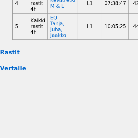
Kevätretki
4
rastit
L1
07:38:47
4
M & L
4h
EQ
Kaikki
Tanja,
5
rastit
L1
10:05:25
4
Juha,
4h
Jaakko
Rastit
Vertaile