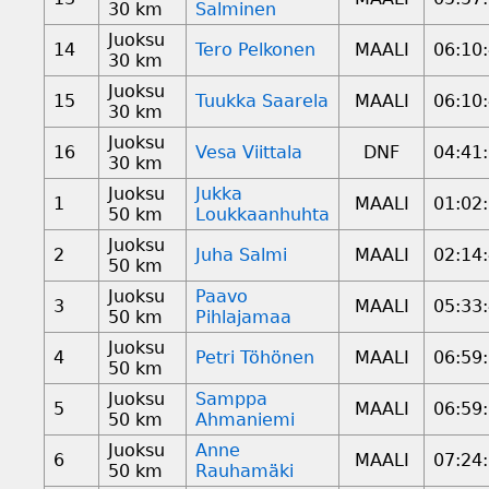
30 km
Salminen
Juoksu
14
Tero Pelkonen
MAALI
06:10
30 km
Juoksu
15
Tuukka Saarela
MAALI
06:10
30 km
Juoksu
16
Vesa Viittala
DNF
04:41
30 km
Juoksu
Jukka
1
MAALI
01:02
50 km
Loukkaanhuhta
Juoksu
2
Juha Salmi
MAALI
02:14
50 km
Juoksu
Paavo
3
MAALI
05:33
50 km
Pihlajamaa
Juoksu
4
Petri Töhönen
MAALI
06:59
50 km
Juoksu
Samppa
5
MAALI
06:59
50 km
Ahmaniemi
Juoksu
Anne
6
MAALI
07:24
50 km
Rauhamäki