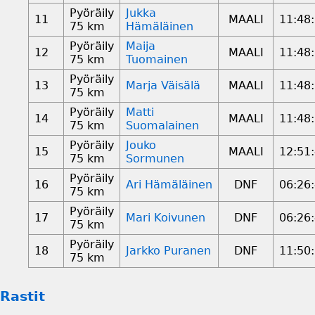
Pyöräily
Jukka
11
MAALI
11:48
75 km
Hämäläinen
Pyöräily
Maija
12
MAALI
11:48
75 km
Tuomainen
Pyöräily
13
Marja Väisälä
MAALI
11:48
75 km
Pyöräily
Matti
14
MAALI
11:48
75 km
Suomalainen
Pyöräily
Jouko
15
MAALI
12:51
75 km
Sormunen
Pyöräily
16
Ari Hämäläinen
DNF
06:26
75 km
Pyöräily
17
Mari Koivunen
DNF
06:26
75 km
Pyöräily
18
Jarkko Puranen
DNF
11:50
75 km
Rastit