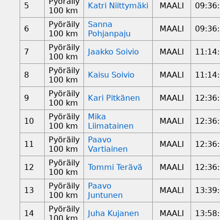
Pyöräily
5
Katri Niittymäki
MAALI
09:36
100 km
Pyöräily
Sanna
6
MAALI
09:36
100 km
Pohjanpaju
Pyöräily
7
Jaakko Soivio
MAALI
11:14
100 km
Pyöräily
8
Kaisu Soivio
MAALI
11:14
100 km
Pyöräily
9
Kari Pitkänen
MAALI
12:36
100 km
Pyöräily
Mika
10
MAALI
12:36
100 km
Liimatainen
Pyöräily
Paavo
11
MAALI
12:36
100 km
Vartiainen
Pyöräily
12
Tommi Terävä
MAALI
12:36
100 km
Pyöräily
Paavo
13
MAALI
13:39
100 km
Juntunen
Pyöräily
14
Juha Kujanen
MAALI
13:58
100 km