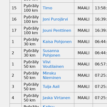
Pyöräily
15
Timo
MAALI
13:58
100 km
Pyöräily
16
Joni Purojärvi
MAALI
16:39
100 km
Pyöräily
17
Jouni Penttinen
MAALI
16:39
100 km
Pyöräily
1
Kaisa Pohjonen
MAALI
06:44
30 km
Pyöräily
Susanna
2
MAALI
06:44
30 km
Pohjonen
Pyöräily
Viivi
1
MAALI
06:57
50 km
Voutilainen
Pyöräily
Minsku
2
MAALI
07:25
50 km
Nieminen
Pyöräily
3
Tuija Aali
MAALI
07:25
50 km
Pyöräily
4
Jaska Virtanen
MAALI
07:25
50 km
Pyöräily
Kaitsu