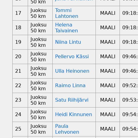
50 km
Juoksu
Tommi
17
MAALI
09:18
50 km
Lahtonen
Juoksu
Helena
18
MAALI
09:18
50 km
Taivainen
Juoksu
19
Niina Lintu
MAALI
09:18
50 km
Juoksu
20
Pellervo Kässi
MAALI
09:46
50 km
Juoksu
21
Ulla Heinonen
MAALI
09:46
50 km
Juoksu
22
Raimo Linna
MAALI
09:52
50 km
Juoksu
23
Satu Riihijärvi
MAALI
09:53
50 km
Juoksu
24
Heidi Kinnunen
MAALI
09:54
50 km
Juoksu
Paula
25
MAALI
09:54
50 km
Lehvonen