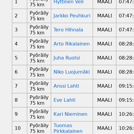
1
Hyttinen Veli
MAALI
07:47
75 km
Pyöräily
2
Jarkko Peuhkuri
MAALI
07:47
75 km
Pyöräily
3
Tero Hihnala
MAALI
07:47
75 km
Pyöräily
4
Arto Rikalainen
MAALI
08:28
75 km
Pyöräily
5
Juha Ruotsi
MAALI
08:28
75 km
Pyöräily
6
Niko Luojumäki
MAALI
08:28
75 km
Pyöräily
7
Anssi Lahti
MAALI
09:15
75 km
Pyöräily
8
Eve Lahti
MAALI
09:15
75 km
Pyöräily
9
Kari Nieminen
MAALI
10:26
75 km
Pyöräily
Tuomas
10
MAALI
10:26
75 km
Pirkkalainen