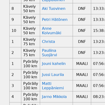
Kävely
8
Aki Tuovinen
DNF
13:33
50 km
Kävely
9
Petri Hätönen
DNF
13:33
50 km
Kävely
Anne
10
DNF
15:38
50 km
Koivumäki
Kävely
1
Christa
DNF
13:23
75 km
Kävely
Pauliina
2
DNF
13:23
75 km
Suojärvi
Pyöräily
1
Jouni kahelin
MAALI
07:56
100 km
Pyöräily
2
Jussi Laurila
MAALI
07:56
100 km
Pyöräily
Matti
3
MAALI
07:56
100 km
Leppäniemi
Pyöräily
4
Jarno Mikkola
MAALI
08:23
100 km