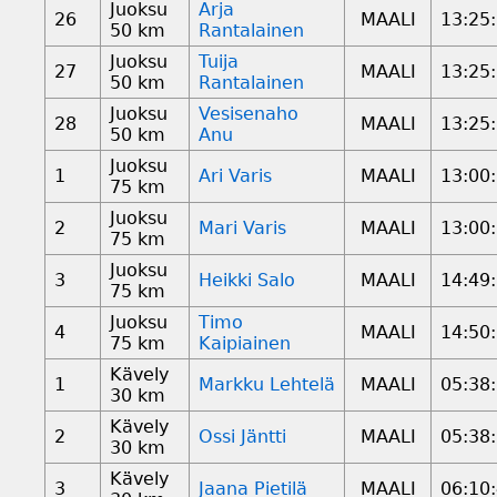
Juoksu
Arja
26
MAALI
13:25
50 km
Rantalainen
Juoksu
Tuija
27
MAALI
13:25
50 km
Rantalainen
Juoksu
Vesisenaho
28
MAALI
13:25
50 km
Anu
Juoksu
1
Ari Varis
MAALI
13:00
75 km
Juoksu
2
Mari Varis
MAALI
13:00
75 km
Juoksu
3
Heikki Salo
MAALI
14:49
75 km
Juoksu
Timo
4
MAALI
14:50
75 km
Kaipiainen
Kävely
1
Markku Lehtelä
MAALI
05:38
30 km
Kävely
2
Ossi Jäntti
MAALI
05:38
30 km
Kävely
3
Jaana Pietilä
MAALI
06:10