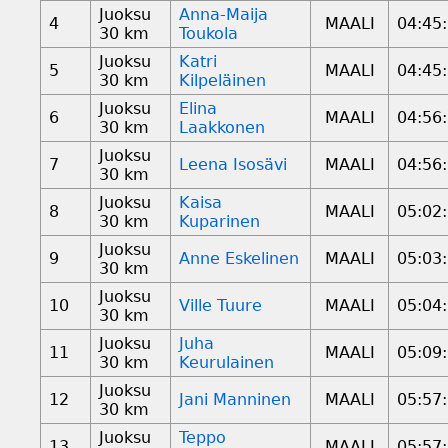
Juoksu
Anna-Maija
4
MAALI
04:45
30 km
Toukola
Juoksu
Katri
5
MAALI
04:45
30 km
Kilpeläinen
Juoksu
Elina
6
MAALI
04:56
30 km
Laakkonen
Juoksu
7
Leena Isosävi
MAALI
04:56
30 km
Juoksu
Kaisa
8
MAALI
05:02
30 km
Kuparinen
Juoksu
9
Anne Eskelinen
MAALI
05:03
30 km
Juoksu
10
Ville Tuure
MAALI
05:04
30 km
Juoksu
Juha
11
MAALI
05:09
30 km
Keurulainen
Juoksu
12
Jani Manninen
MAALI
05:57
30 km
Juoksu
Teppo
13
MAALI
05:57