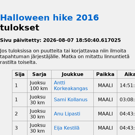
Halloween hike 2016
tulokset
Sivu päivitetty: 2026-08-07 18:50:40.617025
Jos tuloksissa on puutteita tai korjattavaa niin ilmoita
tapahtuman järjestäjälle. Matka on mitattu linnuntietä
rastilta toiselta.
Sija
Sarja
Joukkue
Paikka
Aik
Juoksu
Antti
1
MAALI
14:51
100 km
Korkeakangas
Juoksu
1
Sami Kollanus
MAALI
03:08
30 km
Juoksu
2
Anu Lipasti
MAALI
04:43
30 km
Juoksu
3
Eija Kestilä
MAALI
04:43
30 km