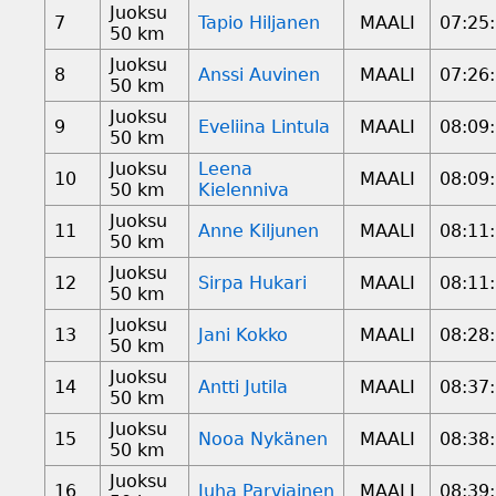
Juoksu
7
Tapio Hiljanen
MAALI
07:25
50 km
Juoksu
8
Anssi Auvinen
MAALI
07:26
50 km
Juoksu
9
Eveliina Lintula
MAALI
08:09
50 km
Juoksu
Leena
10
MAALI
08:09
50 km
Kielenniva
Juoksu
11
Anne Kiljunen
MAALI
08:11
50 km
Juoksu
12
Sirpa Hukari
MAALI
08:11
50 km
Juoksu
13
Jani Kokko
MAALI
08:28
50 km
Juoksu
14
Antti Jutila
MAALI
08:37
50 km
Juoksu
15
Nooa Nykänen
MAALI
08:38
50 km
Juoksu
16
Juha Parviainen
MAALI
08:39