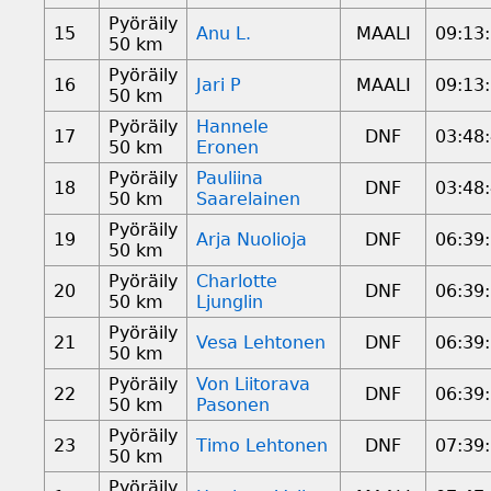
Pyöräily
15
Anu L.
MAALI
09:13
50 km
Pyöräily
16
Jari P
MAALI
09:13
50 km
Pyöräily
Hannele
17
DNF
03:48
50 km
Eronen
Pyöräily
Pauliina
18
DNF
03:48
50 km
Saarelainen
Pyöräily
19
Arja Nuolioja
DNF
06:39
50 km
Pyöräily
Charlotte
20
DNF
06:39
50 km
Ljunglin
Pyöräily
21
Vesa Lehtonen
DNF
06:39
50 km
Pyöräily
Von Liitorava
22
DNF
06:39
50 km
Pasonen
Pyöräily
23
Timo Lehtonen
DNF
07:39
50 km
Pyöräily