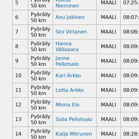
5
MAALI
07:25
50 km
Nieminen
Pyöräily
6
Anu Jokinen
MAALI
08:07
50 km
Pyöräily
7
Sini Virtanen
MAALI
08:08
50 km
Pyöräily
Hanna
8
MAALI
08:09
50 km
Välivaara
Pyöräily
Janne
9
MAALI
08:09
50 km
Pellotsalo
Pyöräily
10
Kari Arkko
MAALI
08:09
50 km
Pyöräily
11
Lotta Arkko
MAALI
08:09
50 km
Pyöräily
12
Minna Elo
MAALI
08:09
50 km
Pyöräily
13
Soila Pellotsalo
MAALI
08:09
50 km
Pyöräily
14
Katja Mitrunen
MAALI
08:28
50 km