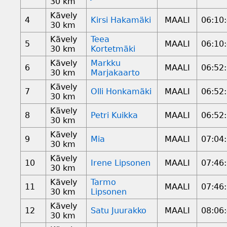
30 km
Kävely
4
Kirsi Hakamäki
MAALI
06:10
30 km
Kävely
Teea
5
MAALI
06:10
30 km
Kortetmäki
Kävely
Markku
6
MAALI
06:52
30 km
Marjakaarto
Kävely
7
Olli Honkamäki
MAALI
06:52
30 km
Kävely
8
Petri Kuikka
MAALI
06:52
30 km
Kävely
9
Mia
MAALI
07:04
30 km
Kävely
10
Irene Lipsonen
MAALI
07:46
30 km
Kävely
Tarmo
11
MAALI
07:46
30 km
Lipsonen
Kävely
12
Satu Juurakko
MAALI
08:06
30 km