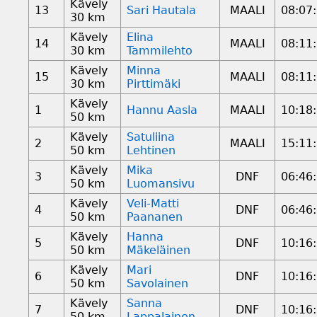
Kävely
13
Sari Hautala
MAALI
08:07
30 km
Kävely
Elina
14
MAALI
08:11
30 km
Tammilehto
Kävely
Minna
15
MAALI
08:11
30 km
Pirttimäki
Kävely
1
Hannu Aasla
MAALI
10:18
50 km
Kävely
Satuliina
2
MAALI
15:11
50 km
Lehtinen
Kävely
Mika
3
DNF
06:46
50 km
Luomansivu
Kävely
Veli-Matti
4
DNF
06:46
50 km
Paananen
Kävely
Hanna
5
DNF
10:16
50 km
Mäkeläinen
Kävely
Mari
6
DNF
10:16
50 km
Savolainen
Kävely
Sanna
7
DNF
10:16
50 km
Lappalainen