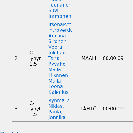
Tuunanen
Suvi
Immonen
Itsenäiset
introvertit
Anniina
Sironen
Veera
C-
Jokitalo
2
lyhyt
Tarja
MAALI
00:00:09
1,5
Pyyaho
Malla
Liikanen
Maija-
Leena
Kalenius
Ryhmä 2
C-
Niklas,
3
lyhyt
LÄHTÖ
00:00:00
Paula,
1,5
Jennika