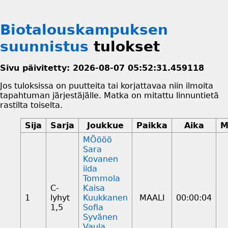
Biotalouskampuksen
suunnistus
tulokset
Sivu päivitetty: 2026-08-07 05:52:31.459118
Jos tuloksissa on puutteita tai korjattavaa niin ilmoita
tapahtuman järjestäjälle. Matka on mitattu linnuntietä
rastilta toiselta.
Sija
Sarja
Joukkue
Paikka
Aika
M
MÖööö
Sara
Kovanen
iida
Tommola
C-
Kaisa
1
lyhyt
Kuukkanen
MAALI
00:00:04
1,5
Sofia
Syvänen
Vaula