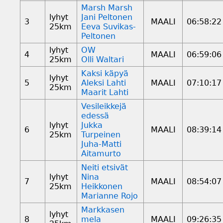
Marsh Marsh
lyhyt
Jani Peltonen
3
MAALI
06:58:22
25km
Eeva Suvikas-
Peltonen
lyhyt
OW
4
MAALI
06:59:06
25km
Olli Waltari
Kaksi käpyä
lyhyt
5
Aleksi Lahti
MAALI
07:10:17
25km
Maarit Lahti
Vesileikkejä
edessä
lyhyt
Jukka
6
MAALI
08:39:14
25km
Turpeinen
Juha-Matti
Aitamurto
Neiti etsivät
lyhyt
Nina
7
MAALI
08:54:07
25km
Heikkonen
Marianne Rojo
Markkasen
lyhyt
8
mela
MAALI
09:26:35