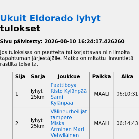
Ukuit Eldorado lyhyt
tulokset
Sivu päivitetty: 2026-08-10 16:24:17.426260
Jos tuloksissa on puutteita tai korjattavaa niin ilmoita
tapahtuman järjestäjälle. Matka on mitattu linnuntietä
rastilta toiselta.
Sija
Sarja
Joukkue
Paikka
Aika
Paattiboys
lyhyt
Risto Kylänpää
1
MAALI
06:10:31
25km
Sami
Kylänpää
Välineurheilijat
tampere
lyhyt
2
Miska
MAALI
06:14:43
25km
Arminen Mari
Vehviläinen