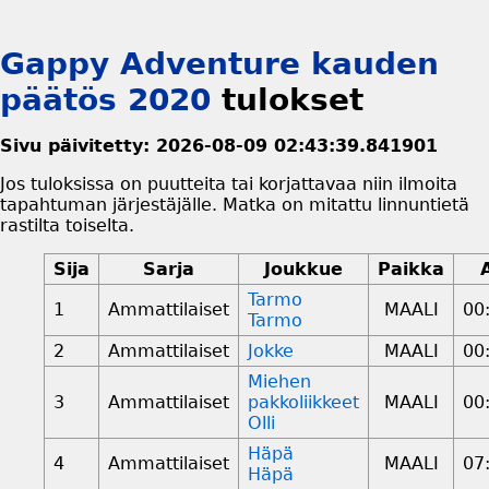
Gappy Adventure kauden
päätös 2020
tulokset
Sivu päivitetty: 2026-08-09 02:43:39.841901
Jos tuloksissa on puutteita tai korjattavaa niin ilmoita
tapahtuman järjestäjälle. Matka on mitattu linnuntietä
rastilta toiselta.
Sija
Sarja
Joukkue
Paikka
Tarmo
1
Ammattilaiset
MAALI
00
Tarmo
2
Ammattilaiset
Jokke
MAALI
00
Miehen
3
Ammattilaiset
pakkoliikkeet
MAALI
00
Olli
Häpä
4
Ammattilaiset
MAALI
07
Häpä