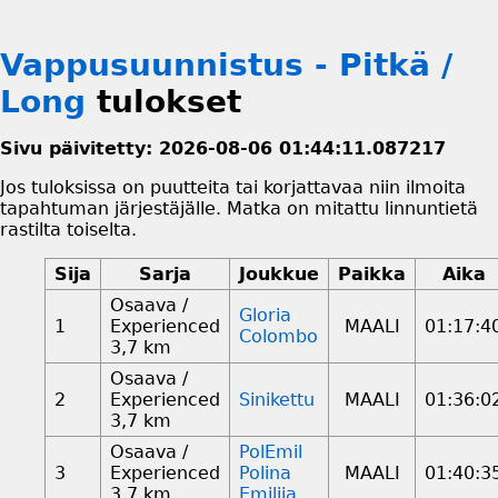
Vappusuunnistus - Pitkä /
Long
tulokset
Sivu päivitetty: 2026-08-06 01:44:11.087217
Jos tuloksissa on puutteita tai korjattavaa niin ilmoita
tapahtuman järjestäjälle. Matka on mitattu linnuntietä
rastilta toiselta.
Sija
Sarja
Joukkue
Paikka
Aika
Osaava /
Gloria
1
Experienced
MAALI
01:17:4
Colombo
3,7 km
Osaava /
2
Experienced
Sinikettu
MAALI
01:36:0
3,7 km
Osaava /
PolEmil
3
Experienced
Polina
MAALI
01:40:3
3,7 km
Emilija