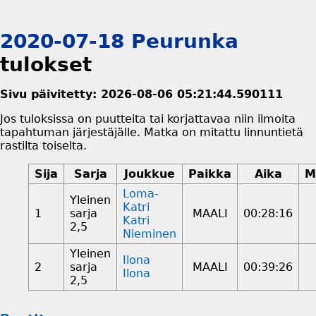
2020-07-18 Peurunka
tulokset
Sivu päivitetty: 2026-08-06 05:21:44.590111
Jos tuloksissa on puutteita tai korjattavaa niin ilmoita
tapahtuman järjestäjälle. Matka on mitattu linnuntietä
rastilta toiselta.
Sija
Sarja
Joukkue
Paikka
Aika
M
Loma-
Yleinen
Katri
1
sarja
MAALI
00:28:16
Katri
2,5
Nieminen
Yleinen
Ilona
2
sarja
MAALI
00:39:26
Ilona
2,5