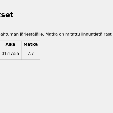
kset
pahtuman järjestäjälle. Matka on mitattu linnuntietä rastil
Aika
Matka
01:17:55
7.7