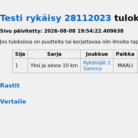
Testi rykäisy 28112023
tulo
Sivu päivitetty: 2026-08-08 19:54:22.409638
Jos tuloksissa on puutteita tai korjattavaa niin ilmoita ta
Sija
Sarja
Joukkue
Paikka
Rykäisijät 2
1
Yksi ja ainoa 10 km
MAALI
Sammy
Rastit
Vertaile