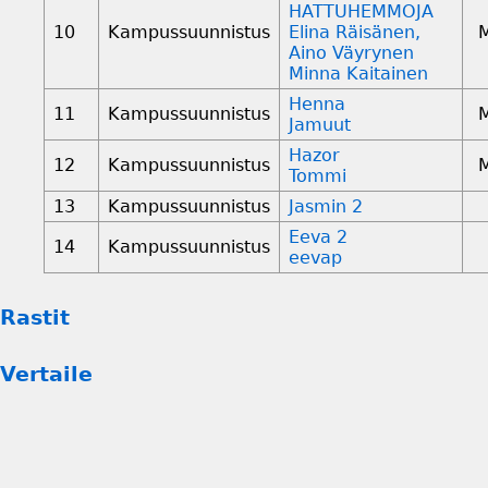
HATTUHEMMOJA
10
Kampussuunnistus
Elina Räisänen,
Aino Väyrynen
Minna Kaitainen
Henna
11
Kampussuunnistus
Jamuut
Hazor
12
Kampussuunnistus
Tommi
13
Kampussuunnistus
Jasmin 2
Eeva 2
14
Kampussuunnistus
eevap
Rastit
Vertaile