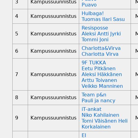
3
Kampussuunnistus
Puavo
Hulbaga!
4
Kampussuunnistus
Tuomas Ilari Sasu
Resisposse
5
Kampussuunnistus
Aleksi Antti Jyrki
Tommi Joni
Charlotta&Virva
6
Kampussuunnistus
Charlotta Virva
9F TUKKA
Eetu Pitkänen
7
Kampussuunnistus
Aleksi Häkkänen
Arttu Toivanen
Veikko Manninen
Team p&n
8
Kampussuunnistus
Pauli ja nancy
iT-ankat
Niko Kahilainen
9
Kampussuunnistus
Tomi Väisänen Heli
Korkalainen
EI