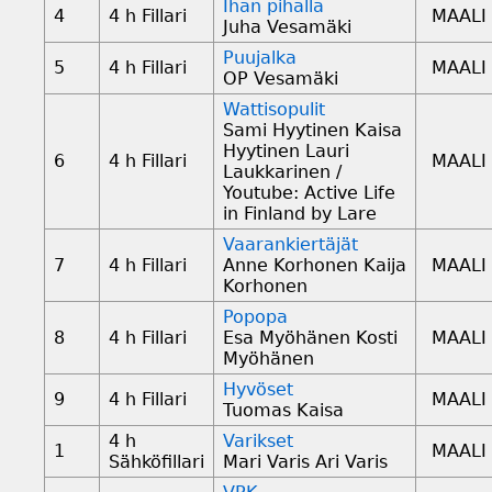
Ihan pihalla
4
4 h Fillari
MAALI
Juha Vesamäki
Puujalka
5
4 h Fillari
MAALI
OP Vesamäki
Wattisopulit
Sami Hyytinen Kaisa
Hyytinen Lauri
6
4 h Fillari
MAALI
Laukkarinen /
Youtube: Active Life
in Finland by Lare
Vaarankiertäjät
7
4 h Fillari
Anne Korhonen Kaija
MAALI
Korhonen
Popopa
8
4 h Fillari
Esa Myöhänen Kosti
MAALI
Myöhänen
Hyvöset
9
4 h Fillari
MAALI
Tuomas Kaisa
4 h
Varikset
1
MAALI
Sähköfillari
Mari Varis Ari Varis