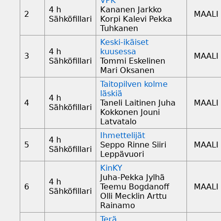
VPK
4 h
Kananen Jarkko
2
MAALI
Sähköfillari
Korpi Kalevi Pekka
Tuhkanen
Keski-ikäiset
4 h
kuusessa
3
MAALI
Sähköfillari
Tommi Eskelinen
Mari Oksanen
Taitopilven kolme
läskiä
4 h
4
Taneli Laitinen Juha
MAALI
Sähköfillari
Kokkonen Jouni
Latvatalo
Ihmettelijät
4 h
5
Seppo Rinne Siiri
MAALI
Sähköfillari
Leppävuori
KinKY
Juha-Pekka Jylhä
4 h
6
Teemu Bogdanoff
MAALI
Sähköfillari
Olli Mecklin Arttu
Rainamo
Terä