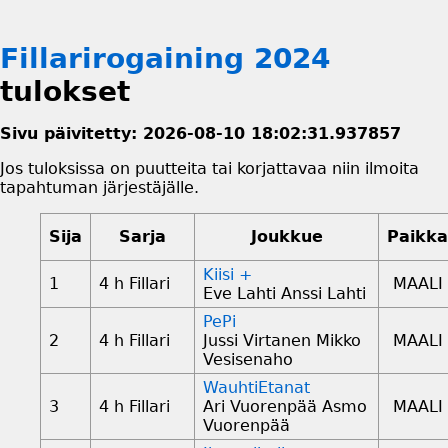
Fillarirogaining 2024
tulokset
Sivu päivitetty: 2026-08-10 18:02:31.937857
Jos tuloksissa on puutteita tai korjattavaa niin ilmoita
tapahtuman järjestäjälle.
Sija
Sarja
Joukkue
Paikka
Kiisi +
1
4 h Fillari
MAALI
Eve Lahti Anssi Lahti
PePi
2
4 h Fillari
Jussi Virtanen Mikko
MAALI
Vesisenaho
WauhtiEtanat
3
4 h Fillari
Ari Vuorenpää Asmo
MAALI
Vuorenpää