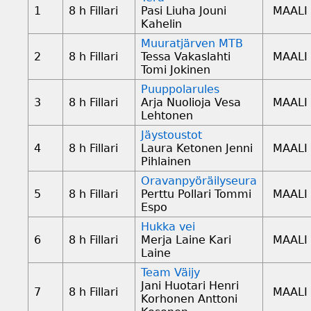
1
8 h Fillari
Pasi Liuha Jouni
MAALI
Kahelin
Muuratjärven MTB
2
8 h Fillari
Tessa Vakaslahti
MAALI
Tomi Jokinen
Puuppolarules
3
8 h Fillari
Arja Nuolioja Vesa
MAALI
Lehtonen
Jäystoustot
4
8 h Fillari
Laura Ketonen Jenni
MAALI
Pihlainen
Oravanpyöräilyseura
5
8 h Fillari
Perttu Pollari Tommi
MAALI
Espo
Hukka vei
6
8 h Fillari
Merja Laine Kari
MAALI
Laine
Team Väijy
Jani Huotari Henri
7
8 h Fillari
MAALI
Korhonen Anttoni