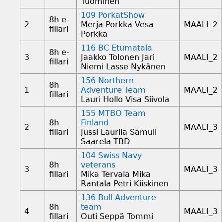
Tuominen
109 PorkatShow
8h e-
2
Merja Porkka Vesa
MAALI_2
fillari
Porkka
116 BC Etumatala
8h e-
3
Jaakko Tolonen Jari
MAALI_2
fillari
Niemi Lasse Nykänen
156 Northern
8h
1
Adventure Team
MAALI_2
fillari
Lauri Hollo Visa Siivola
155 MTBO Team
8h
Finland
2
MAALI_3
fillari
Jussi Laurila Samuli
Saarela TBD
104 Swiss Navy
8h
veterans
3
MAALI_3
fillari
Mika Tervala Mika
Rantala Petri Kiiskinen
136 Bull Adventure
8h
team
4
MAALI_3
fillari
Outi Seppä Tommi