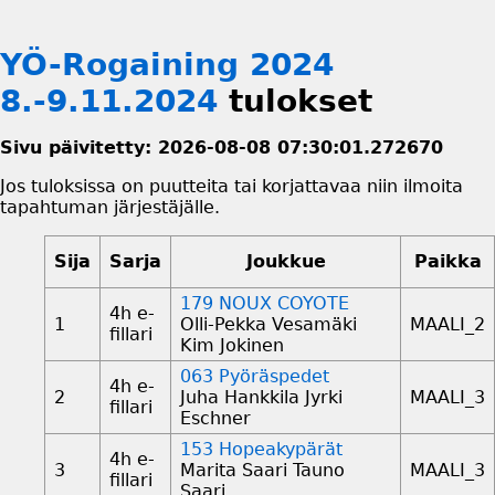
YÖ-Rogaining 2024
8.-9.11.2024
tulokset
Sivu päivitetty: 2026-08-08 07:30:01.272670
Jos tuloksissa on puutteita tai korjattavaa niin ilmoita
tapahtuman järjestäjälle.
Sija
Sarja
Joukkue
Paikka
179 NOUX COYOTE
4h e-
1
Olli-Pekka Vesamäki
MAALI_2
fillari
Kim Jokinen
063 Pyöräspedet
4h e-
2
Juha Hankkila Jyrki
MAALI_3
fillari
Eschner
153 Hopeakypärät
4h e-
3
Marita Saari Tauno
MAALI_3
fillari
Saari