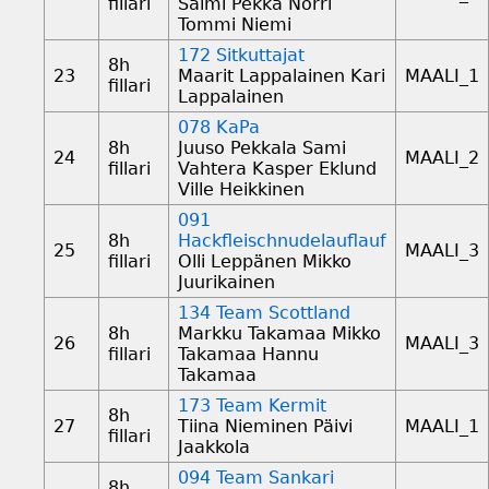
fillari
Salmi Pekka Norri
Tommi Niemi
172 Sitkuttajat
8h
23
Maarit Lappalainen Kari
MAALI_1
fillari
Lappalainen
078 KaPa
8h
Juuso Pekkala Sami
24
MAALI_2
fillari
Vahtera Kasper Eklund
Ville Heikkinen
091
8h
Hackfleischnudelauflauf
25
MAALI_3
fillari
Olli Leppänen Mikko
Juurikainen
134 Team Scottland
8h
Markku Takamaa Mikko
26
MAALI_3
fillari
Takamaa Hannu
Takamaa
173 Team Kermit
8h
27
Tiina Nieminen Päivi
MAALI_1
fillari
Jaakkola
094 Team Sankari
8h