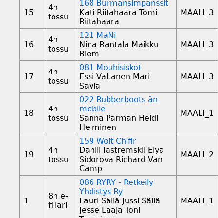
168 Burmansimpanssit
4h
15
Kati Riitahaara Tomi
MAALI_3
tossu
Riitahaara
121 MaNi
4h
16
Nina Rantala Maikku
MAALI_3
tossu
Blom
081 Mouhisiskot
4h
17
Essi Valtanen Mari
MAALI_3
tossu
Savia
022 Rubberboots än
4h
mobile
18
MAALI_1
tossu
Sanna Parman Heidi
Helminen
159 Wolt Chifir
4h
Daniil Iastremskii Elya
19
MAALI_2
tossu
Sidorova Richard Van
Camp
086 RYRY - Retkeily
Yhdistys Ry
8h e-
1
Lauri Säilä Jussi Säilä
MAALI_1
fillari
Jesse Laaja Toni