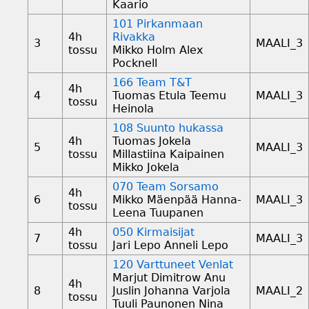
Kaario
101 Pirkanmaan
4h
Rivakka
3
MAALI_3
tossu
Mikko Holm Alex
Pocknell
166 Team T&T
4h
4
Tuomas Etula Teemu
MAALI_3
tossu
Heinola
108 Suunto hukassa
4h
Tuomas Jokela
5
MAALI_3
tossu
Millastiina Kaipainen
Mikko Jokela
070 Team Sorsamo
4h
6
Mikko Mäenpää Hanna-
MAALI_3
tossu
Leena Tuupanen
4h
050 Kirmaisijat
7
MAALI_3
tossu
Jari Lepo Anneli Lepo
120 Varttuneet Venlat
Marjut Dimitrow Anu
4h
8
Juslin Johanna Varjola
MAALI_2
tossu
Tuuli Paunonen Nina