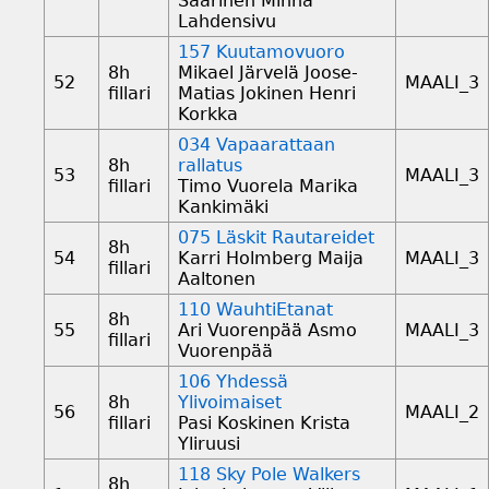
Saarinen Minna
Lahdensivu
157 Kuutamovuoro
8h
Mikael Järvelä Joose-
52
MAALI_3
fillari
Matias Jokinen Henri
Korkka
034 Vapaarattaan
8h
rallatus
53
MAALI_3
fillari
Timo Vuorela Marika
Kankimäki
075 Läskit Rautareidet
8h
54
Karri Holmberg Maija
MAALI_3
fillari
Aaltonen
110 WauhtiEtanat
8h
55
Ari Vuorenpää Asmo
MAALI_3
fillari
Vuorenpää
106 Yhdessä
8h
Ylivoimaiset
56
MAALI_2
fillari
Pasi Koskinen Krista
Yliruusi
118 Sky Pole Walkers
8h