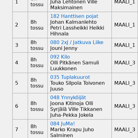
1
Juha Lehtonen Ville
MAALI_1
tossu
Maksimainen
182 Hanttisen pojat
8h
Johan Kalmanlehto
2
MAALI_1
tossu
Petri Lassheikki Heikki
Hihnala
8h
080 2xJ / Jatkuva Liike
3
MAALI_1
tossu
Jouni Jenny
092 Kilo
8h
4
Olli Pitkänen Samuli
MAALI_3
tossu
Luukkonen
035 Tuplakuurot
8h
5
Touko Silpola Toivonen
MAALI_3
tossu
Juuso
048 Ynnyköijät
8h
Joona Kitinoja Olli
6
MAALI_3
tossu
Syrjälä Ville Tikkanen
Juha-Pekka Jokela
084 JuMa!
8h
7
Marko Krapu Juho
MAALI_3
tossu
Salminen