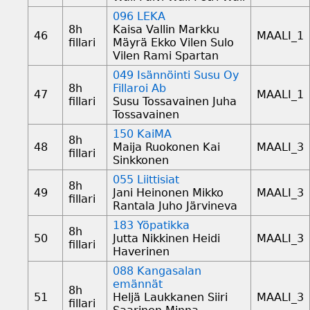
096 LEKA
8h
Kaisa Vallin Markku
46
MAALI_1
fillari
Mäyrä Ekko Vilen Sulo
Vilen Rami Spartan
049 Isännöinti Susu Oy
8h
Fillaroi Ab
47
MAALI_1
fillari
Susu Tossavainen Juha
Tossavainen
150 KaiMA
8h
48
Maija Ruokonen Kai
MAALI_3
fillari
Sinkkonen
055 Liittisiat
8h
49
Jani Heinonen Mikko
MAALI_3
fillari
Rantala Juho Järvineva
183 Yöpatikka
8h
50
Jutta Nikkinen Heidi
MAALI_3
fillari
Haverinen
088 Kangasalan
emännät
8h
51
Heljä Laukkanen Siiri
MAALI_3
fillari