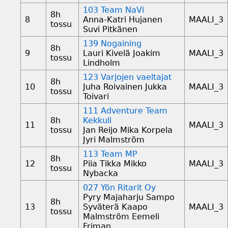
103 Team NaVi
8h
8
Anna-Katri Hujanen
MAALI_3
tossu
Suvi Pitkänen
139 Nogaining
8h
9
Lauri Kivelä Joakim
MAALI_3
tossu
Lindholm
123 Varjojen vaeltajat
8h
10
Juha Roivainen Jukka
MAALI_3
tossu
Toivari
111 Adventure Team
8h
Kekkuli
11
MAALI_3
tossu
Jan Reijo Mika Korpela
Jyri Malmström
113 Team MP
8h
12
Piia Tikka Mikko
MAALI_3
tossu
Nybacka
027 Yön Ritarit Oy
Pyry Majaharju Sampo
8h
13
Syväterä Kaapo
MAALI_3
tossu
Malmström Eemeli
Friman