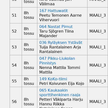
tossu
Välimaa
167 Hattuwatit
8h
51
Peetu Temonen Aarne
MAALI_3
tossu
Vihervuori
064 Nastat Pimut
8h
52
Taru Sjögren Tiina
MAALI_3
tossu
Majander
036 Ryläyksen Ystävät
8h
53
Tuija Rantalainen Arja
MAALI_1
tossu
Rantalainen
047 Pikku-Liukolan
8h
Pinnistys
54
MAALI_3
tossu
Nenna Mattila Tommi
Mattila
8h
149 KoKo-tiimi
55
MAALI_3
tossu
Petri Koivunen Eija Kojo
065 Kaukaakin
sporttihenkinen raaja
8h
Petteri Väkiparta Harju
56
MAALI_3
tossu
Hannu Riikka