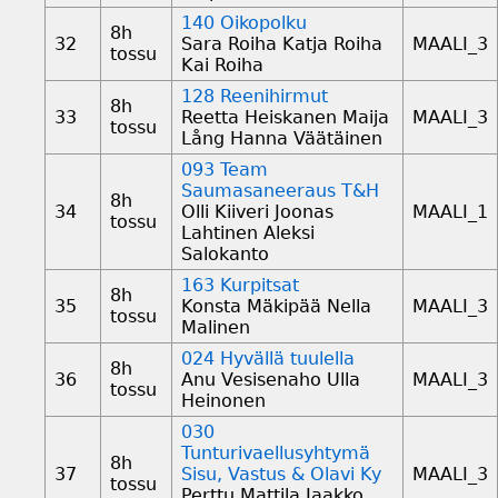
140 Oikopolku
8h
32
Sara Roiha Katja Roiha
MAALI_3
tossu
Kai Roiha
128 Reenihirmut
8h
33
Reetta Heiskanen Maija
MAALI_3
tossu
Lång Hanna Väätäinen
093 Team
Saumasaneeraus T&H
8h
34
Olli Kiiveri Joonas
MAALI_1
tossu
Lahtinen Aleksi
Salokanto
163 Kurpitsat
8h
35
Konsta Mäkipää Nella
MAALI_3
tossu
Malinen
024 Hyvällä tuulella
8h
36
Anu Vesisenaho Ulla
MAALI_3
tossu
Heinonen
030
Tunturivaellusyhtymä
8h
37
Sisu, Vastus & Olavi Ky
MAALI_3
tossu
Perttu Mattila Jaakko