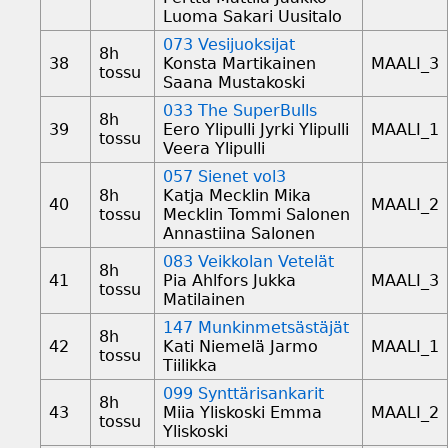
Luoma Sakari Uusitalo
073 Vesijuoksijat
8h
38
Konsta Martikainen
MAALI_3
tossu
Saana Mustakoski
033 The SuperBulls
8h
39
Eero Ylipulli Jyrki Ylipulli
MAALI_1
tossu
Veera Ylipulli
057 Sienet vol3
8h
Katja Mecklin Mika
40
MAALI_2
tossu
Mecklin Tommi Salonen
Annastiina Salonen
083 Veikkolan Vetelät
8h
41
Pia Ahlfors Jukka
MAALI_3
tossu
Matilainen
147 Munkinmetsästäjät
8h
42
Kati Niemelä Jarmo
MAALI_1
tossu
Tiilikka
099 Synttärisankarit
8h
43
Miia Yliskoski Emma
MAALI_2
tossu
Yliskoski