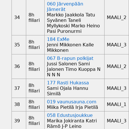
060 Järvenpään
Jämerät
8h
Markko Jaakkola Tatu
34
MAALI_2
fillari
Syvänen Taneli
Myllykoski Marko Heino
Pasi Puronurmi
184 ExMe
8h
35
Jenni Mikkonen Kalle
MAALI_3
fillari
Mikkonen
067 B-rapun polkijat
8h
Jussi Salonen Sami
36
MAALI_2
fillari
Jalonen Timo Kuoppa N
N N N
177 Rasti Hukassa
8h
37
Sami Ojala Hannu
MAALI_3
fillari
Similä
8h
019 vaunusauna.com
38
MAALI_1
fillari
Miika Pietilä Irja Pietilä
058 Edustusjoukkue
8h
39
Marika Jokiranta Katri
MAALI_3
fillari
Rämö J-P Leino