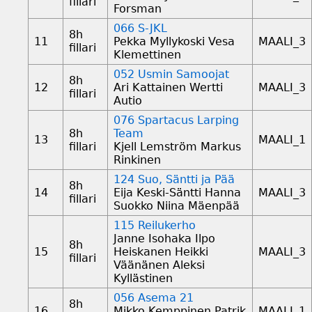
fillari
Forsman
066 S-JKL
8h
11
Pekka Myllykoski Vesa
MAALI_3
fillari
Klemettinen
052 Usmin Samoojat
8h
12
Ari Kattainen Wertti
MAALI_3
fillari
Autio
076 Spartacus Larping
8h
Team
13
MAALI_1
fillari
Kjell Lemström Markus
Rinkinen
124 Suo, Säntti ja Pää
8h
14
Eija Keski-Säntti Hanna
MAALI_3
fillari
Suokko Niina Mäenpää
115 Reilukerho
Janne Isohaka Ilpo
8h
15
Heiskanen Heikki
MAALI_3
fillari
Väänänen Aleksi
Kyllästinen
056 Asema 21
8h
16
Mikko Kemppinen Patrik
MAALI_1