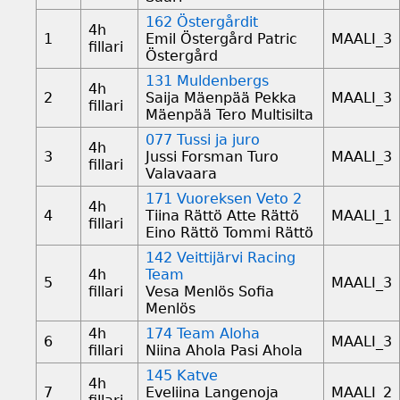
162 Östergårdit
4h
1
Emil Östergård Patric
MAALI_3
fillari
Östergård
131 Muldenbergs
4h
2
Saija Mäenpää Pekka
MAALI_3
fillari
Mäenpää Tero Multisilta
077 Tussi ja juro
4h
3
Jussi Forsman Turo
MAALI_3
fillari
Valavaara
171 Vuoreksen Veto 2
4h
4
Tiina Rättö Atte Rättö
MAALI_1
fillari
Eino Rättö Tommi Rättö
142 Veittijärvi Racing
4h
Team
5
MAALI_3
fillari
Vesa Menlös Sofia
Menlös
4h
174 Team Aloha
6
MAALI_3
fillari
Niina Ahola Pasi Ahola
145 Katve
4h
7
Eveliina Langenoja
MAALI_2