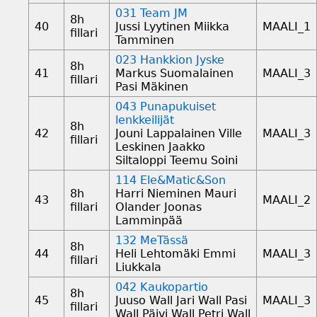
031 Team JM
8h
40
Jussi Lyytinen Miikka
MAALI_1
fillari
Tamminen
023 Hankkion Jyske
8h
41
Markus Suomalainen
MAALI_3
fillari
Pasi Mäkinen
043 Punapukuiset
lenkkeilijät
8h
42
Jouni Lappalainen Ville
MAALI_3
fillari
Leskinen Jaakko
Siltaloppi Teemu Soini
114 Ele&Matic&Son
8h
Harri Nieminen Mauri
43
MAALI_2
fillari
Olander Joonas
Lamminpää
132 MeTässä
8h
44
Heli Lehtomäki Emmi
MAALI_3
fillari
Liukkala
042 Kaukopartio
8h
45
Juuso Wall Jari Wall Pasi
MAALI_3
fillari
Wall Päivi Wall Petri Wall