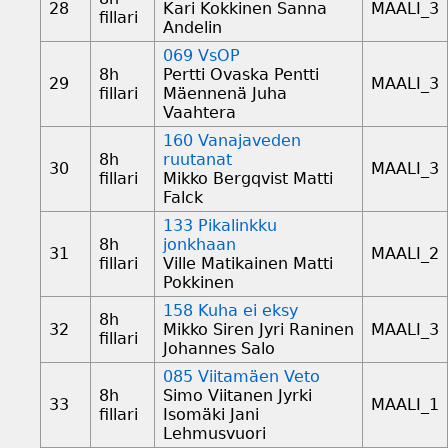
28
Kari Kokkinen Sanna
MAALI_3
fillari
Andelin
069 VsOP
8h
Pertti Ovaska Pentti
29
MAALI_3
fillari
Mäennenä Juha
Vaahtera
160 Vanajaveden
8h
ruutanat
30
MAALI_3
fillari
Mikko Bergqvist Matti
Falck
133 Pikalinkku
8h
jonkhaan
31
MAALI_2
fillari
Ville Matikainen Matti
Pokkinen
158 Kuha ei eksy
8h
32
Mikko Siren Jyri Raninen
MAALI_3
fillari
Johannes Salo
085 Viitamäen Veto
8h
Simo Viitanen Jyrki
33
MAALI_1
fillari
Isomäki Jani
Lehmusvuori