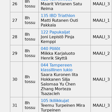
8h
26
Maarit Virtanen Satu
MAALI_3
tossu
Reima
135 IBD Triathlon
8h
27
Matti Rutanen Outi
MAALI_1
tossu
Pakkala
122 Papukaijat
8h
28
Joni Lepistö Pinja
MAALI_3
tossu
Kemppi
040 Pöllöt
8h
29
Miikka Karjaluoto
MAALI_2
tossu
Henrik Skyttä
044 Tampereen
klassillinen lukio
Saara Kuronen Iita
8h
30
Hokkanen Silja
MAALI_3
tossu
Salomaa Yu Chen
Zhang Morteza
Tsazacleh
105 Ikiliikkujat
8h
31
Teemu Turpeinen Mira
MAALI_3
tossu
Turpeinen