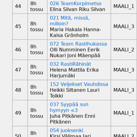
8h
026 TeamKorpimetso
44
MAALI_1
tossu
Elina Silvan Riku Silvan
021 Mitä, missä,
8h
milloin?
45
MAALI_3
tossu
Maria Hakala Hanna-
Kaisa Grönholm
072 Team Rastihukassa
8h
46
Olli Numminen Eerik
MAALI_2
tossu
Nukari Joni Mäenpää
032 RastiRähinät
8h
47
Helena Mattila Erika
MAALI_3
tossu
Harjumäki
152 Veljekset Vauhdissa
8h
48
Heikki Siltanen Lauri
MAALI_3
tossu
Tolkki
037 Syypää sun
8h
hymyyn <3
49
MAALI_1
tossu
Juha Pitkänen Enni
Pitkänen
054 juoksenki
8h
50
Kirsi Välimaa Jari
MAALI_2