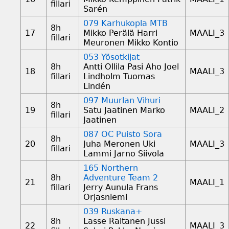
fillari
Sarén
079 Karhukopla MTB
8h
17
Mikko Perälä Harri
MAALI_3
fillari
Meuronen Mikko Kontio
053 Yösotkijat
8h
Antti Ollila Pasi Aho Joel
18
MAALI_3
fillari
Lindholm Tuomas
Lindén
097 Muurlan Vihuri
8h
19
Satu Jaatinen Marko
MAALI_2
fillari
Jaatinen
087 OC Puisto Sora
8h
20
Juha Meronen Uki
MAALI_3
fillari
Lammi Jarno Siivola
165 Northern
8h
Adventure Team 2
21
MAALI_1
fillari
Jerry Aunula Frans
Orjasniemi
039 Ruskana+
8h
Lasse Raitanen Jussi
22
MAALI_3