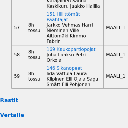
Katajainen Sanna
Keskikuru Jaakko Hallila
151 Hillittömät
Paahtajat
8h
Jarkko Vehmas Harri
57
MAALI_1
tossu
Nieminen Ville
Aittomäki Kimmo
Fabrin
169 Kaukopartiopojat
8h
58
Juha Laakso Petri
MAALI_1
tossu
Orkola
146 Sikanopeet
8h
Iida Vattula Laura
59
MAALI_1
tossu
Kilpinen Elli Ojala Saga
Smått Elli Pohjonen
Rastit
Vertaile