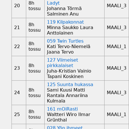
8h
Ladyt
20
MAALI_3
tossu
Johanna Törmä
Salminen Anu
119 Kilpakonnat
8h
21
Minna Saukko Laura
MAALI_3
tossu
Anttolainen
059 Twin Turtles
8h
22
Kati Tervo-Niemelä
MAALI_1
tossu
Jaana Tervo
127 Viimeiset
8h
pirkkalaiset
23
MAALI_3
tossu
Juha-Kristian Vainio
Tapani Koskinen
125 Suunta hukassa
8h
Sami Kuusi Matti
24
MAALI_3
tossu
Rantala Annariina
Kulmala
161 mOiRasti
8h
25
Waltteri Wiro Ilmar
MAALI_1
tossu
Grünthal
028 Yön ihmeet