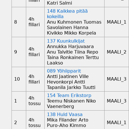
fillari
Katri Salmi
148 Kaikkea pitää
kokeilla
4h
8
Anu Kuhmonen Tuomas
MAALI_1
fillari
Savolainen Hanna
Kivikko Mikko Korpela
137 Kuunkulkijat
Annukka Harjuvaara
4h
9
Anu Talvitie Tiina Repo
MAALI_2
fillari
Taina Ronkainen Terttu
Laakso
089 Yöhiipparit
4h
Antti Jaatinen Ville
10
MAALI_3
fillari
Hevonkorpi Antti
Tapanila Jarkko Tuutti
154 Team Erikstorp
4h
1
Teemu Niskanen Niko
MAALI_3
tossu
Vaenerberg
138 Huld Vaasa
4h
Mika Filander Arto
2
MAALI_1
tossu
Puro-Aho Kimmo