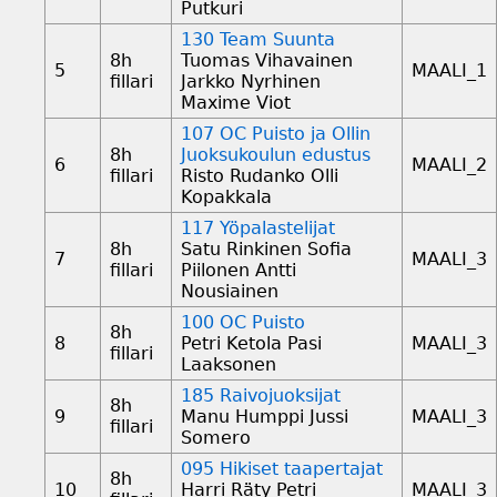
Putkuri
130 Team Suunta
8h
Tuomas Vihavainen
5
MAALI_1
fillari
Jarkko Nyrhinen
Maxime Viot
107 OC Puisto ja Ollin
8h
Juoksukoulun edustus
6
MAALI_2
fillari
Risto Rudanko Olli
Kopakkala
117 Yöpalastelijat
8h
Satu Rinkinen Sofia
7
MAALI_3
fillari
Piilonen Antti
Nousiainen
100 OC Puisto
8h
8
Petri Ketola Pasi
MAALI_3
fillari
Laaksonen
185 Raivojuoksijat
8h
9
Manu Humppi Jussi
MAALI_3
fillari
Somero
095 Hikiset taapertajat
8h
10
Harri Räty Petri
MAALI_3