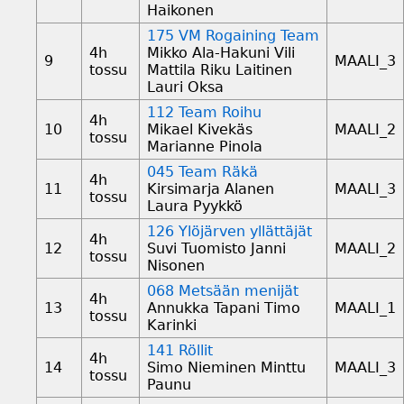
Haikonen
175 VM Rogaining Team
4h
Mikko Ala-Hakuni Vili
9
MAALI_3
tossu
Mattila Riku Laitinen
Lauri Oksa
112 Team Roihu
4h
10
Mikael Kivekäs
MAALI_2
tossu
Marianne Pinola
045 Team Räkä
4h
11
Kirsimarja Alanen
MAALI_3
tossu
Laura Pyykkö
126 Ylöjärven yllättäjät
4h
12
Suvi Tuomisto Janni
MAALI_2
tossu
Nisonen
068 Metsään menijät
4h
13
Annukka Tapani Timo
MAALI_1
tossu
Karinki
141 Röllit
4h
14
Simo Nieminen Minttu
MAALI_3
tossu
Paunu