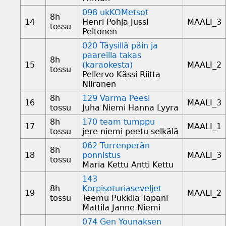
098 ukKOMetsot
8h
14
Henri Pohja Jussi
MAALI_3
tossu
Peltonen
020 Täysillä päin ja
paareilla takas
8h
15
(karaokesta)
MAALI_2
tossu
Pellervo Kässi Riitta
Niiranen
8h
129 Varma Peesi
16
MAALI_3
tossu
Juha Niemi Hanna Lyyra
8h
170 team tumppu
17
MAALI_1
tossu
jere niemi peetu selkälä
062 Turrenperän
8h
18
ponnistus
MAALI_3
tossu
Maria Kettu Antti Kettu
143
8h
Korpisoturiaseveljet
19
MAALI_2
tossu
Teemu Pukkila Tapani
Mattila Janne Niemi
074 Gen Younaksen