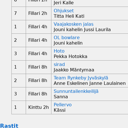
Jeri Kalle
Ohjukset
7
Fillari 2h
Titta Heli Kati
Vaajakosken jalas
1
Fillari 4h
Jouni kahelin Jussi Laurila
OL bowlare
2
Fillari 4h
Jouni kahelin
Hoto
3
Fillari 4h
Pekka Hotokka
sirad
1
Fillari 8h
Jaakko Mäntymaa
Team Rynkeby Jyväskylä
2
Fillari 8h
Anne Eskelinen Janne Laulainen
Sunnuntailenkkeilijä
3
Fillari 8h
Sanna
Pellervo
1
Kinttu 2h
Kässi
Rastit