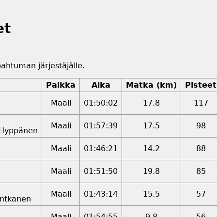
et
apahtuman järjestäjälle.
Paikka
Aika
Matka (km)
Pisteet
Maali
01:50:02
17.8
117
Maali
01:57:39
17.5
98
 Hyppänen
Maali
01:46:21
14.2
88
Maali
01:51:50
19.8
85
Maali
01:43:14
15.5
57
ontkanen
Maali
01:54:55
9.8
56