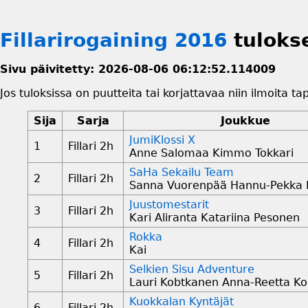
Fillarirogaining 2016
tuloks
Sivu päivitetty: 2026-08-06 06:12:52.114009
Jos tuloksissa on puutteita tai korjattavaa niin ilmoita t
Sija
Sarja
Joukkue
JumiKlossi X
1
Fillari 2h
Anne Salomaa Kimmo Tokkari
SaHa Sekailu Team
2
Fillari 2h
Sanna Vuorenpää Hannu-Pekka
Juustomestarit
3
Fillari 2h
Kari Aliranta Katariina Pesonen
Rokka
4
Fillari 2h
Kai
Selkien Sisu Adventure
5
Fillari 2h
Lauri Kobtkanen Anna-Reetta K
Kuokkalan Kyntäjät
6
Fillari 2h