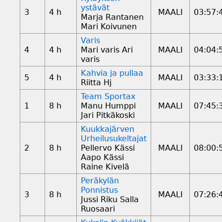
ystävät
3
4 h
MAALI
03:57:
Marja Rantanen
Mari Koivunen
Varis
4
4 h
Mari varis Ari
MAALI
04:04:
varis
Kahvia ja pullaa
5
4 h
MAALI
03:33:
Riitta Hj
Team Sportax
1
8 h
Manu Humppi
MAALI
07:45:
Jari Pitkäkoski
Kuukkajärven
Urheilusukeltajat
2
8 h
Pellervo Kässi
MAALI
08:00:
Aapo Kässi
Raine Kivelä
Peräkylän
Ponnistus
3
8 h
MAALI
07:26:
Jussi Riku Salla
Ruosaari