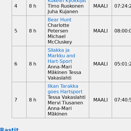
Kukelin Kyökkijät
4
8 h
Timo Ruokonen
MAALI
07:24:
Juha Kujanen
Bear Hunt
Charlotte
5
8 h
Petersen
MAALI
08:00:
Michael
McCluskey
Silakka ja
Markku and
Hart-Sport
6
8 h
MAALI
05:01:
Anna-Mari
Mäkinen Tessa
Vakaslahti
Ilkan Tarakka
goes Hartsport
Tessa Vakaslahti
7
8 h
MAALI
07:40:
Mervi Tiusanen
Anna-Mari
Mäkinen
Rastit