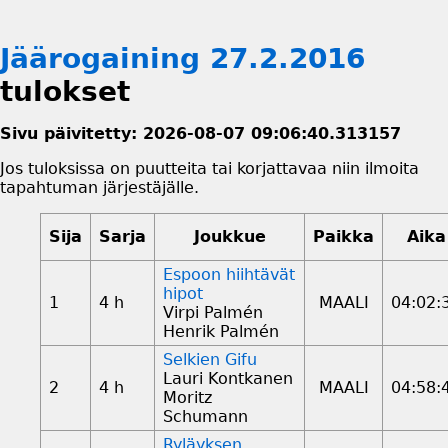
Jäärogaining 27.2.2016
tulokset
Sivu päivitetty: 2026-08-07 09:06:40.313157
Jos tuloksissa on puutteita tai korjattavaa niin ilmoita
tapahtuman järjestäjälle.
Sija
Sarja
Joukkue
Paikka
Aika
Espoon hiihtävät
hipot
1
4 h
MAALI
04:02:
Virpi Palmén
Henrik Palmén
Selkien Gifu
Lauri Kontkanen
2
4 h
MAALI
04:58:
Moritz
Schumann
Ryläyksen