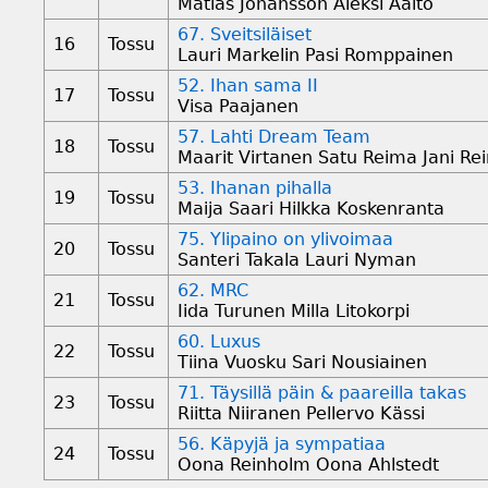
Matias Johansson Aleksi Aalto
67. Sveitsiläiset
16
Tossu
Lauri Markelin Pasi Romppainen
52. Ihan sama II
17
Tossu
Visa Paajanen
57. Lahti Dream Team
18
Tossu
Maarit Virtanen Satu Reima Jani Re
53. Ihanan pihalla
19
Tossu
Maija Saari Hilkka Koskenranta
75. Ylipaino on ylivoimaa
20
Tossu
Santeri Takala Lauri Nyman
62. MRC
21
Tossu
Iida Turunen Milla Litokorpi
60. Luxus
22
Tossu
Tiina Vuosku Sari Nousiainen
71. Täysillä päin & paareilla takas
23
Tossu
Riitta Niiranen Pellervo Kässi
56. Käpyjä ja sympatiaa
24
Tossu
Oona Reinholm Oona Ahlstedt