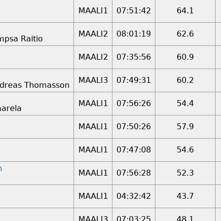
MAALI1
07:51:42
64.1
MAALI2
08:01:19
62.6
mpsa Raitio
MAALI2
07:35:56
60.9
MAALI3
07:49:31
60.2
ndreas Thomasson
MAALI1
07:56:26
54.4
aarela
MAALI1
07:50:26
57.9
MAALI1
07:47:08
54.6
m
MAALI1
07:56:28
52.3
MAALI1
04:32:42
43.7
MAALI3
07:03:25
48.1