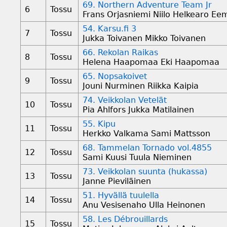
69. Northern Adventure Team Jr
6
Tossu
Frans Orjasniemi Niilo Helkearo Eem
54. Karsu.fi 3
7
Tossu
Jukka Toivanen Mikko Toivanen
66. Rekolan Raikas
8
Tossu
Helena Haapomaa Eki Haapomaa
65. Nopsakoivet
9
Tossu
Jouni Nurminen Riikka Kaipia
74. Veikkolan Vetelät
10
Tossu
Pia Ahlfors Jukka Matilainen
55. Kipu
11
Tossu
Herkko Valkama Sami Mattsson
68. Tammelan Tornado vol.4855
12
Tossu
Sami Kuusi Tuula Nieminen
73. Veikkolan suunta (hukassa)
13
Tossu
Janne Pieviläinen
51. Hyvällä tuulella
14
Tossu
Anu Vesisenaho Ulla Heinonen
58. Les Débrouillards
15
Tossu