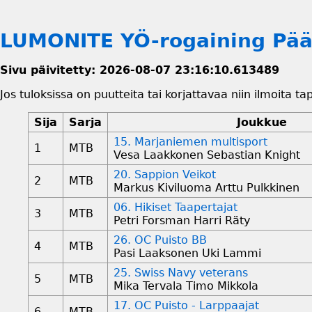
LUMONITE YÖ-rogaining Pä
Sivu päivitetty: 2026-08-07 23:16:10.613489
Jos tuloksissa on puutteita tai korjattavaa niin ilmoita t
Sija
Sarja
Joukkue
15. Marjaniemen multisport
1
MTB
Vesa Laakkonen Sebastian Knight
20. Sappion Veikot
2
MTB
Markus Kiviluoma Arttu Pulkkinen
06. Hikiset Taapertajat
3
MTB
Petri Forsman Harri Räty
26. OC Puisto BB
4
MTB
Pasi Laaksonen Uki Lammi
25. Swiss Navy veterans
5
MTB
Mika Tervala Timo Mikkola
17. OC Puisto - Larppaajat
6
MTB