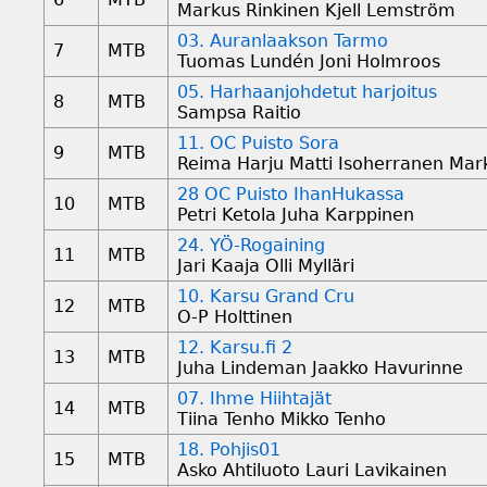
Markus Rinkinen Kjell Lemström
03. Auranlaakson Tarmo
7
MTB
Tuomas Lundén Joni Holmroos
05. Harhaanjohdetut harjoitus
8
MTB
Sampsa Raitio
11. OC Puisto Sora
9
MTB
Reima Harju Matti Isoherranen Mar
28 OC Puisto IhanHukassa
10
MTB
Petri Ketola Juha Karppinen
24. YÖ-Rogaining
11
MTB
Jari Kaaja Olli Mylläri
10. Karsu Grand Cru
12
MTB
O-P Holttinen
12. Karsu.fi 2
13
MTB
Juha Lindeman Jaakko Havurinne
07. Ihme Hiihtajät
14
MTB
Tiina Tenho Mikko Tenho
18. Pohjis01
15
MTB
Asko Ahtiluoto Lauri Lavikainen