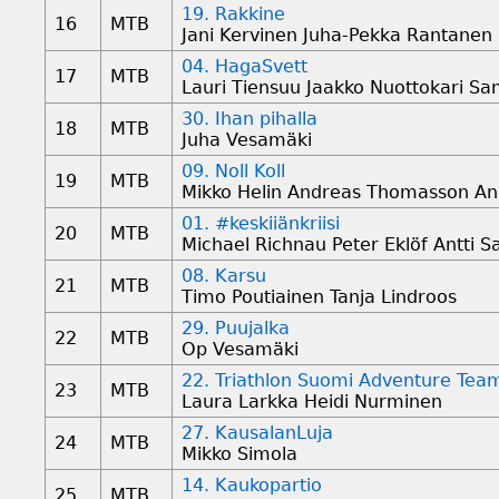
19. Rakkine
16
MTB
Jani Kervinen Juha-Pekka Rantanen
04. HagaSvett
17
MTB
Lauri Tiensuu Jaakko Nuottokari Sa
30. Ihan pihalla
18
MTB
Juha Vesamäki
09. Noll Koll
19
MTB
Mikko Helin Andreas Thomasson A
01. #keskiiänkriisi
20
MTB
Michael Richnau Peter Eklöf Antti S
08. Karsu
21
MTB
Timo Poutiainen Tanja Lindroos
29. Puujalka
22
MTB
Op Vesamäki
22. Triathlon Suomi Adventure Tea
23
MTB
Laura Larkka Heidi Nurminen
27. KausalanLuja
24
MTB
Mikko Simola
14. Kaukopartio
25
MTB