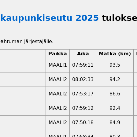
äkaupunkiseutu 2025
tulokse
apahtuman järjestäjälle.
Paikka
Aika
Matka (km)
MAALI1
07:59:11
93.5
MAALI2
08:02:33
94.2
MAALI2
07:53:17
86.6
MAALI2
07:59:12
92.4
MAALI2
07:50:18
84.9
MAALI1
07:58:34
80.3