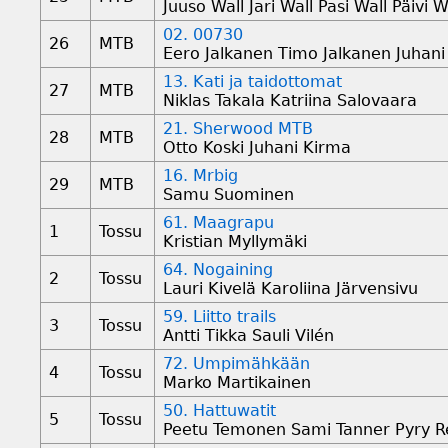
Juuso Wall Jari Wall Pasi Wall Päivi W
02. 00730
26
MTB
Eero Jalkanen Timo Jalkanen Juhani
13. Kati ja taidottomat
27
MTB
Niklas Takala Katriina Salovaara
21. Sherwood MTB
28
MTB
Otto Koski Juhani Kirma
16. Mrbig
29
MTB
Samu Suominen
61. Maagrapu
1
Tossu
Kristian Myllymäki
64. Nogaining
2
Tossu
Lauri Kivelä Karoliina Järvensivu
59. Liitto trails
3
Tossu
Antti Tikka Sauli Vilén
72. Umpimähkään
4
Tossu
Marko Martikainen
50. Hattuwatit
5
Tossu
Peetu Temonen Sami Tanner Pyry 