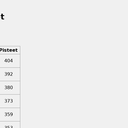
t
Pisteet
404
392
380
373
359
353