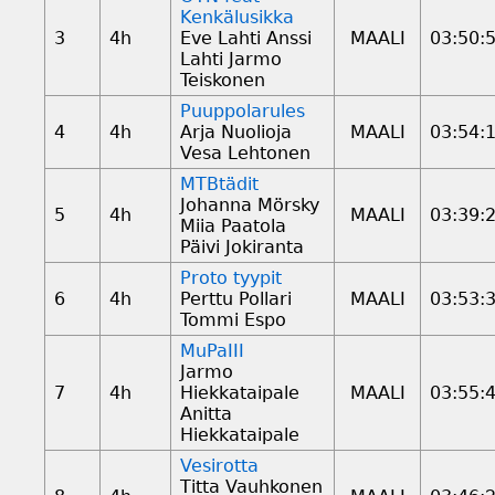
Kenkälusikka
3
4h
Eve Lahti Anssi
MAALI
03:50:
Lahti Jarmo
Teiskonen
Puuppolarules
4
4h
Arja Nuolioja
MAALI
03:54:
Vesa Lehtonen
MTBtädit
Johanna Mörsky
5
4h
MAALI
03:39:
Miia Paatola
Päivi Jokiranta
Proto tyypit
6
4h
Perttu Pollari
MAALI
03:53:
Tommi Espo
MuPaIII
Jarmo
7
4h
Hiekkataipale
MAALI
03:55:
Anitta
Hiekkataipale
Vesirotta
Titta Vauhkonen