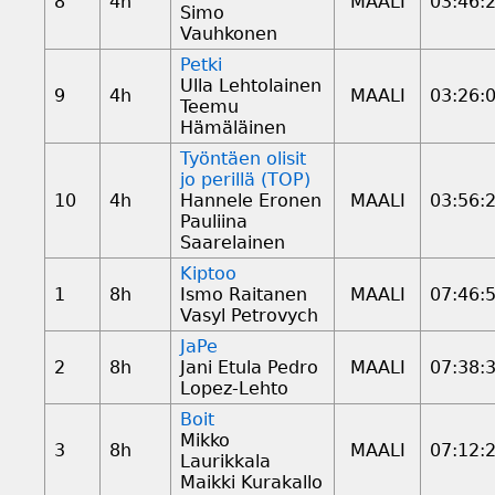
8
4h
MAALI
03:46:
Simo
Vauhkonen
Petki
Ulla Lehtolainen
9
4h
MAALI
03:26:
Teemu
Hämäläinen
Työntäen olisit
jo perillä (TOP)
10
4h
Hannele Eronen
MAALI
03:56:
Pauliina
Saarelainen
Kiptoo
1
8h
Ismo Raitanen
MAALI
07:46:
Vasyl Petrovych
JaPe
2
8h
Jani Etula Pedro
MAALI
07:38:
Lopez-Lehto
Boit
Mikko
3
8h
MAALI
07:12:
Laurikkala
Maikki Kurakallo