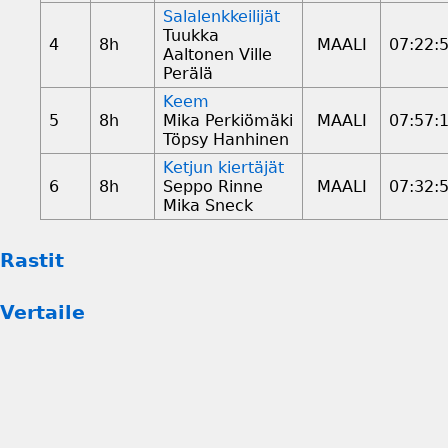
Salalenkkeilijät
Tuukka
4
8h
MAALI
07:22:
Aaltonen Ville
Perälä
Keem
5
8h
Mika Perkiömäki
MAALI
07:57:
Töpsy Hanhinen
Ketjun kiertäjät
6
8h
Seppo Rinne
MAALI
07:32:
Mika Sneck
Rastit
Vertaile