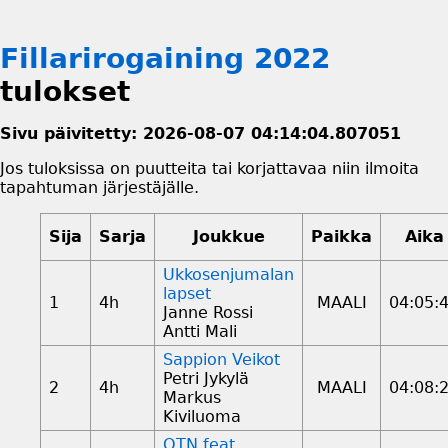
Fillarirogaining 2022
tulokset
Sivu päivitetty: 2026-08-07 04:14:04.807051
Jos tuloksissa on puutteita tai korjattavaa niin ilmoita
tapahtuman järjestäjälle.
Sija
Sarja
Joukkue
Paikka
Aika
Ukkosenjumalan
lapset
1
4h
MAALI
04:05:
Janne Rossi
Antti Mali
Sappion Veikot
Petri Jykylä
2
4h
MAALI
04:08:
Markus
Kiviluoma
OTN feat