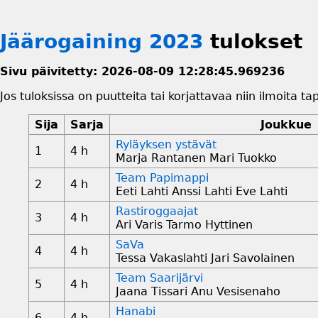
Jäärogaining 2023
tulokset
Sivu päivitetty: 2026-08-09 12:28:45.969236
Jos tuloksissa on puutteita tai korjattavaa niin ilmoita t
Sija
Sarja
Joukkue
Ryläyksen ystävät
1
4 h
Marja Rantanen Mari Tuokko
Team Papimappi
2
4 h
Eeti Lahti Anssi Lahti Eve Lahti
Rastiroggaajat
3
4 h
Ari Varis Tarmo Hyttinen
SaVa
4
4 h
Tessa Vakaslahti Jari Savolainen
Team Saarijärvi
5
4 h
Jaana Tissari Anu Vesisenaho
Hanabi
6
4 h