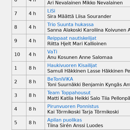
Ari Nevalainen Mikko Nevalainen
LiSi
7
4 h
Sira Määttä Liisa Sourander
Trio Suunta hukassa
8
4 h
Sanna Alakoski Karoliina Koivunen 
Reippaat nautiskelijat
9
4 h
Riitta Hjelt Mari Kallioinen
VaTi
10
4 h
Anu Kosunen Anne Salomaa
Haukivuoren Kisailijat
1
8 h
Samuli Häkkinen Lasse Häkkinen P
BeToniViKA
2
8 h
Toni Suurnäkki Benjamin Kyngäs Antt
Team Toppahousut
3
8 h
Matti Katila Heikki Salo Tiia Pellonp
Pirunvuoren Ponnistus
4
8 h
Kai Törmikoski Tarja Törmikoski
Apilan puolikas
5
8 h
Tiina Sirén Anssi Luodes