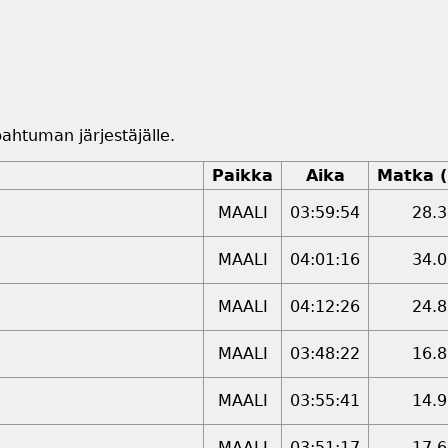
apahtuman järjestäjälle.
Paikka
Aika
Matka 
MAALI
03:59:54
28.3
MAALI
04:01:16
34.0
MAALI
04:12:26
24.8
MAALI
03:48:22
16.8
MAALI
03:55:41
14.9
MAALI
03:51:17
17.6