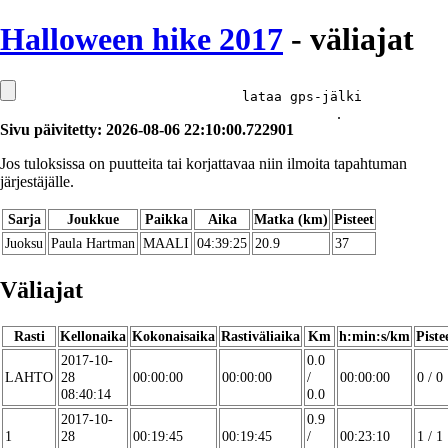
Halloween hike 2017
- väliajat
lataa gps-jälki
.
Sivu päivitetty: 2026-08-06 22:10:00.722901
Jos tuloksissa on puutteita tai korjattavaa niin ilmoita tapahtuman
järjestäjälle.
Sarja
Joukkue
Paikka
Aika
Matka (km)
Pisteet
Juoksu
Paula Hartman
MAALI
04:39:25
20.9
37
Väliajat
Rasti
Kellonaika
Kokonaisaika
Rastiväliaika
Km
h:min:s/km
Piste
2017-10-
0.0
LAHTO
28
00:00:00
00:00:00
/
00:00:00
0 / 0
08:40:14
0.0
2017-10-
0.9
1
28
00:19:45
00:19:45
/
00:23:10
1 / 1