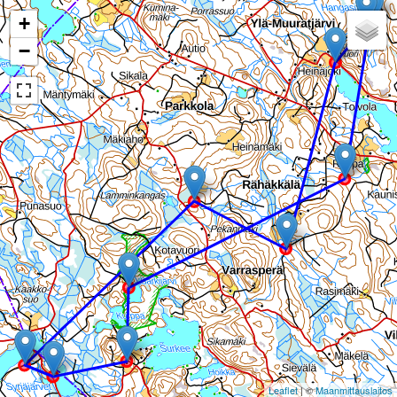
+
−
Leaflet
| ©
Maanmittauslaitos