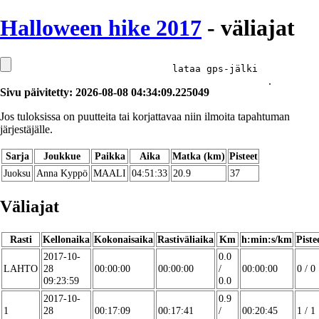
Halloween hike 2017
- väliajat
lataa gps-jälki
.
Sivu päivitetty: 2026-08-08 04:34:09.225049
Jos tuloksissa on puutteita tai korjattavaa niin ilmoita tapahtuman
järjestäjälle.
Sarja
Joukkue
Paikka
Aika
Matka (km)
Pisteet
Juoksu
Anna Kyppö
MAALI
04:51:33
20.9
37
Väliajat
Rasti
Kellonaika
Kokonaisaika
Rastiväliaika
Km
h:min:s/km
Piste
2017-10-
0.0
LAHTO
28
00:00:00
00:00:00
/
00:00:00
0 / 0
09:23:59
0.0
2017-10-
0.9
1
28
00:17:09
00:17:41
/
00:20:45
1 / 1