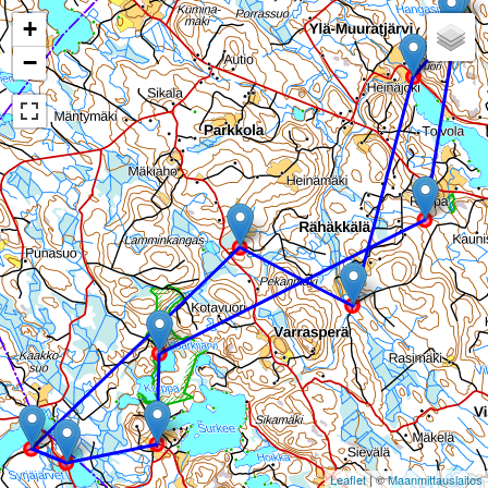
+
−
Leaflet
| ©
Maanmittauslaitos