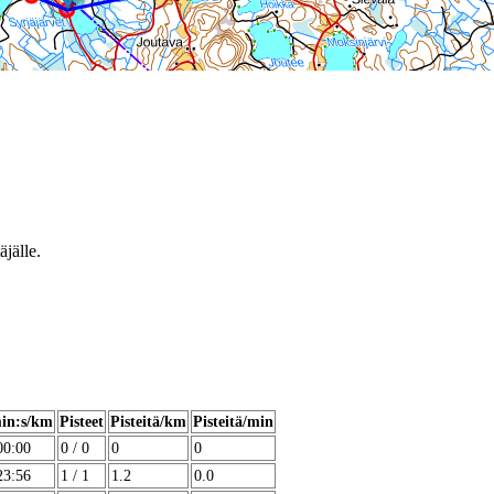
äjälle.
in:s/km
Pisteet
Pisteitä/km
Pisteitä/min
00:00
0 / 0
0
0
23:56
1 / 1
1.2
0.0