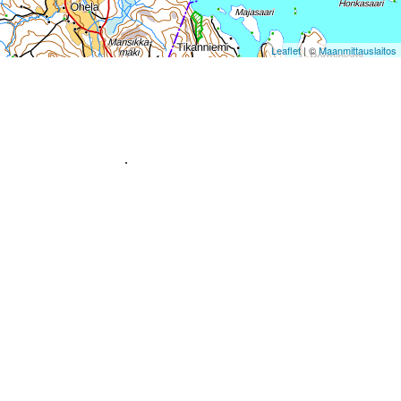
Leaflet
| ©
Maanmittauslaitos
.