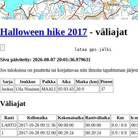
Halloween hike 2017
- väliajat
lataa gps-jälki
Sivu päivitetty: 2026-08-07 20:01:36.979631
Jos tuloksissa on puutteita tai korjattavaa niin ilmoita tapahtuman järjest
Sarja
Joukkue
Paikka
Aika
Matka (km)
Pisteet
Juoksu
Ulla Nissinen
MAALI
05:03:43
20.9
37
Väliajat
Rasti
Kellonaika
Kokonaisaika
Rastiväliaika
Km
h:m
LAHTO
2017-10-28 09:11:36
00:00:00
00:00:00
0.0 / 0.0
00:
1
2017-10-28 09:32:00
00:20:24
00:20:24
0.9 / 0.9
00: