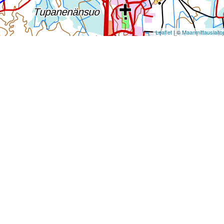
Leaflet
| ©
Maanmittauslaito