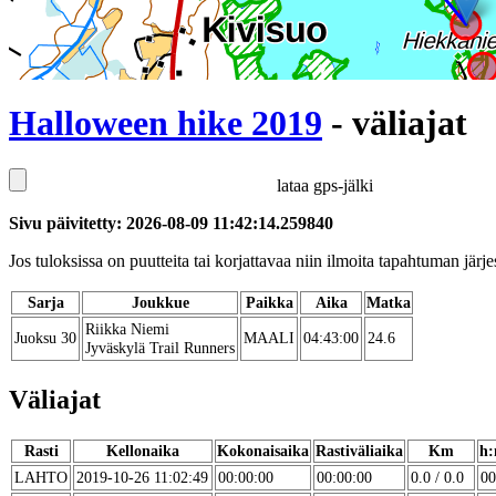
Halloween hike 2019
- väliajat
lataa gps-jälki
Sivu päivitetty: 2026-08-09 11:42:14.259840
Jos tuloksissa on puutteita tai korjattavaa niin ilmoita tapahtuman järjes
Sarja
Joukkue
Paikka
Aika
Matka
Riikka Niemi
Juoksu 30
MAALI
04:43:00
24.6
Jyväskylä Trail Runners
Väliajat
Rasti
Kellonaika
Kokonaisaika
Rastiväliaika
Km
h:
LAHTO
2019-10-26 11:02:49
00:00:00
00:00:00
0.0 / 0.0
00