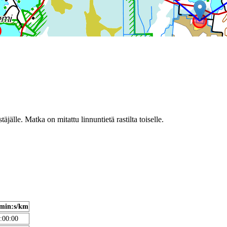
täjälle. Matka on mitattu linnuntietä rastilta toiselle.
min:s/km
:00:00