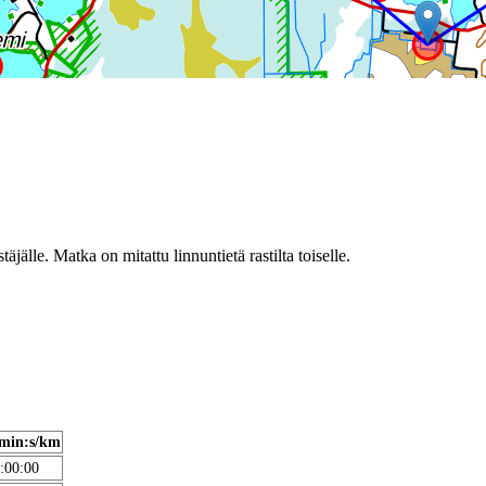
täjälle. Matka on mitattu linnuntietä rastilta toiselle.
min:s/km
:00:00