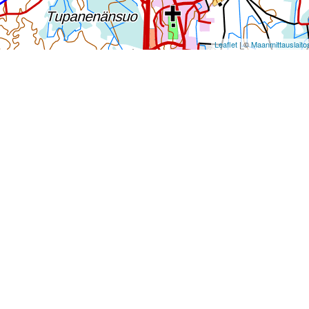
Leaflet
| ©
Maanmittauslaito