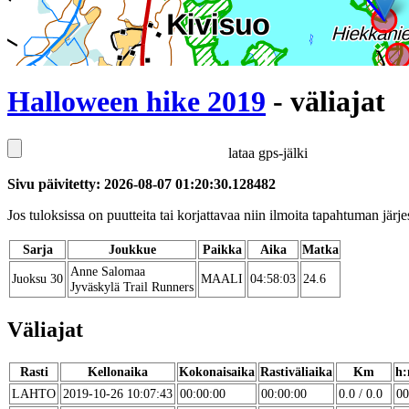
Halloween hike 2019
- väliajat
lataa gps-jälki
Sivu päivitetty: 2026-08-07 01:20:30.128482
Jos tuloksissa on puutteita tai korjattavaa niin ilmoita tapahtuman järjes
Sarja
Joukkue
Paikka
Aika
Matka
Anne Salomaa
Juoksu 30
MAALI
04:58:03
24.6
Jyväskylä Trail Runners
Väliajat
Rasti
Kellonaika
Kokonaisaika
Rastiväliaika
Km
h:
LAHTO
2019-10-26 10:07:43
00:00:00
00:00:00
0.0 / 0.0
00