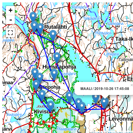
+
-
×
MAALI / 2019-10-26 17:45:08