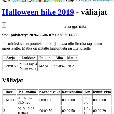
Leaflet
| ©
Maanmittauslaito
Halloween hike 2019
- väliajat
lataa gps-jälki
Sivu päivitetty: 2026-08-06 07:11:26.301450
Jos tuloksissa on puutteita tai korjattavaa niin ilmoita tapahtuman
järjestäjälle. Matka on mitattu linnuntietä rastilta toiselle.
Sarja
Joukkue
Paikka
Aika
Matka
Milka rajala
Juoksu 50
MAALI
09:50:42
38.2
Milen seura
Väliajat
Rasti
Kellonaika
Kokonaisaika
Rastiväliaika
Km
h:min:s/km
2019-10-26
0.0 /
LAHTO
00:00:00
00:00:00
00:00:00
09:54:26
0.0
2019-10-26
1.0 /
31
00:09:50
00:09:50
00:09:29
10:04:16
1.0