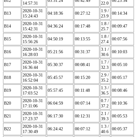
B12
03:51:24
00:42:49
00:23:54
14:57:31
22.0
2020-10-31
1.9 /
B13
04:18:36
00:27:12
00:14:34
15:24:43
23.9
2020-10-31
1.8 /
B14
04:36:24
00:17:48
00:09:47
15:42:31
25.7
2020-10-31
1.8 /
B15
04:50:19
00:13:55
00:07:56
15:56:26
27.4
2020-10-31
3.1 /
B16
05:21:56
00:31:37
00:10:03
16:28:03
30.6
2020-10-31
1.7 /
B17
05:30:37
00:08:41
00:05:10
16:36:44
32.3
2020-10-31
2.9 /
B18
05:45:57
00:15:20
00:05:17
16:52:04
35.2
2020-10-31
1.3 /
B19
05:57:45
00:11:48
00:08:46
17:03:52
36.5
2020-10-31
0.7 /
B20
06:04:59
00:07:14
00:10:36
17:11:06
37.2
2020-10-31
2.1 /
B21
06:17:30
00:12:31
00:05:53
17:23:37
39.3
2020-10-31
1.3 /
B22
06:24:42
00:07:12
00:05:37
17:30:49
40.6