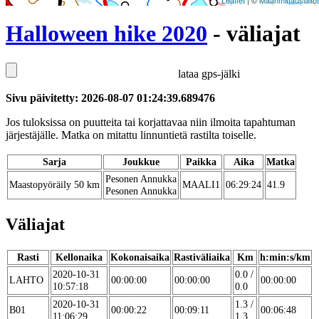
Leaflet
| ©
Maanmittauslaito
Halloween hike 2020
- väliajat
lataa gps-jälki
Sivu päivitetty: 2026-08-07 01:24:39.689476
Jos tuloksissa on puutteita tai korjattavaa niin ilmoita tapahtuman
järjestäjälle. Matka on mitattu linnuntietä rastilta toiselle.
Sarja
Joukkue
Paikka
Aika
Matka
Pesonen Annukka
Maastopyöräily 50 km
MAALI1
06:29:24
41.9
Pesonen Annukka
Väliajat
Rasti
Kellonaika
Kokonaisaika
Rastiväliaika
Km
h:min:s/km
2020-10-31
0.0 /
LAHTO
00:00:00
00:00:00
00:00:00
10:57:18
0.0
2020-10-31
1.3 /
B01
00:00:22
00:09:11
00:06:48
11:06:29
1.3