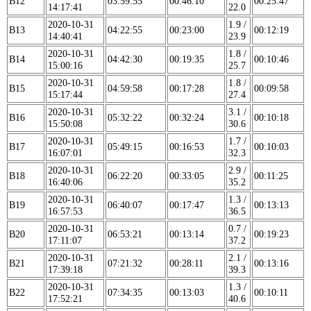
B12
03:59:55
00:46:10
00:25:47
14:17:41
22.0
2020-10-31
1.9 /
B13
04:22:55
00:23:00
00:12:19
14:40:41
23.9
2020-10-31
1.8 /
B14
04:42:30
00:19:35
00:10:46
15:00:16
25.7
2020-10-31
1.8 /
B15
04:59:58
00:17:28
00:09:58
15:17:44
27.4
2020-10-31
3.1 /
B16
05:32:22
00:32:24
00:10:18
15:50:08
30.6
2020-10-31
1.7 /
B17
05:49:15
00:16:53
00:10:03
16:07:01
32.3
2020-10-31
2.9 /
B18
06:22:20
00:33:05
00:11:25
16:40:06
35.2
2020-10-31
1.3 /
B19
06:40:07
00:17:47
00:13:13
16:57:53
36.5
2020-10-31
0.7 /
B20
06:53:21
00:13:14
00:19:23
17:11:07
37.2
2020-10-31
2.1 /
B21
07:21:32
00:28:11
00:13:16
17:39:18
39.3
2020-10-31
1.3 /
B22
07:34:35
00:13:03
00:10:11
17:52:21
40.6