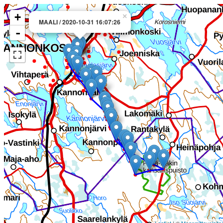
+
×
MAALI / 2020-10-31 16:07:26
-