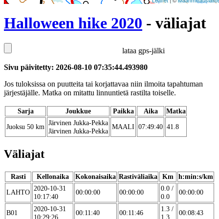
Leaflet
| ©
Maanmittauslaito
Halloween hike 2020
- väliajat
lataa gps-jälki
Sivu päivitetty: 2026-08-10 07:35:44.493980
Jos tuloksissa on puutteita tai korjattavaa niin ilmoita tapahtuman
järjestäjälle. Matka on mitattu linnuntietä rastilta toiselle.
Sarja
Joukkue
Paikka
Aika
Matka
Järvinen Jukka-Pekka
Juoksu 50 km
MAALI
07:49:40
41.8
Järvinen Jukka-Pekka
Väliajat
Rasti
Kellonaika
Kokonaisaika
Rastiväliaika
Km
h:min:s/km
2020-10-31
0.0 /
LAHTO
00:00:00
00:00:00
00:00:00
10:17:40
0.0
2020-10-31
1.3 /
B01
00:11:40
00:11:46
00:08:43
10:29:26
1.3