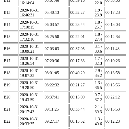
B12
05:07:46
00:59:16
00:33:06
16:14:04
22.0
2020-10-31
1.9 /
B13
05:40:13
00:32:27
00:17:23
16:46:31
23.9
2020-10-31
1.8 /
B14
06:03:57
00:23:44
00:13:03
17:10:15
25.7
2020-10-31
1.8 /
B15
06:25:58
00:22:01
00:12:34
17:32:16
27.4
2020-10-31
3.1 /
B16
07:03:03
00:37:05
00:11:48
18:09:21
30.6
2020-10-31
1.7 /
B17
07:20:36
00:17:33
00:10:26
18:26:54
32.3
2020-10-31
2.9 /
B18
08:01:05
00:40:29
00:13:58
19:07:23
35.2
2020-10-31
1.3 /
B19
08:22:32
00:21:27
00:15:56
19:28:50
36.5
2020-10-31
0.7 /
B20
08:37:41
00:15:09
00:22:12
19:43:59
37.2
2020-10-31
2.1 /
B21
09:11:25
00:33:44
00:15:53
20:17:43
39.3
2020-10-31
1.3 /
B22
09:27:17
00:15:52
00:12:23
20:33:35
40.6