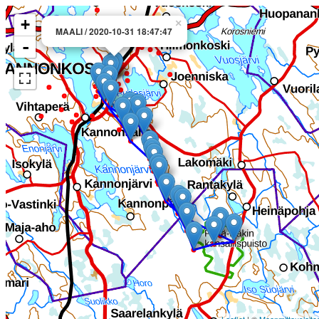
+
×
MAALI / 2020-10-31 18:47:47
-