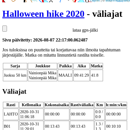
Leaflet
| ©
Maanmittauslaito
Halloween hike 2020
- väliajat
lataa gps-jälki
Sivu päivitetty: 2026-08-07 22:17:00.062487
Jos tuloksissa on puutteita tai korjattavaa niin ilmoita tapahtuman
järjestäjälle. Matka on mitattu linnuntietä rastilta toiselle.
Sarja
Joukkue
Paikka
Aika
Matka
Vainionpää Mika
Juoksu 50 km
MAALI
09:41:29
41.8
Vainionpää Mika
Väliajat
Rasti
Kellonaika
Kokonaisaika
Rastiväliaika
Km
h:min:s/km
2020-10-31
0.0 /
LAHTO
00:00:00
00:00:00
00:00:00
11:06:18
0.0
2020-10-31
1.3 /
B01
00:13:43
00:13:43
00:10:10
11:20:01
1.3