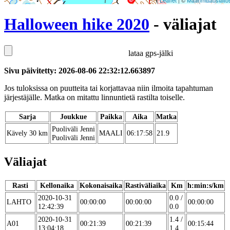
Leaflet
| ©
Maanmittauslaito
Halloween hike 2020
- väliajat
lataa gps-jälki
Sivu päivitetty: 2026-08-06 22:32:12.663897
Jos tuloksissa on puutteita tai korjattavaa niin ilmoita tapahtuman
järjestäjälle. Matka on mitattu linnuntietä rastilta toiselle.
Sarja
Joukkue
Paikka
Aika
Matka
Puoliväli Jenni
Kävely 30 km
MAALI
06:17:58
21.9
Puoliväli Jenni
Väliajat
Rasti
Kellonaika
Kokonaisaika
Rastiväliaika
Km
h:min:s/km
2020-10-31
0.0 /
LAHTO
00:00:00
00:00:00
00:00:00
12:42:39
0.0
2020-10-31
1.4 /
A01
00:21:39
00:21:39
00:15:44
13:04:18
1.4