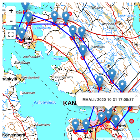
+
-
×
MAALI / 2020-10-31 17:00:37