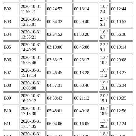
2020-10-31
1.0 /
B02
00:24:52
00:13:14
00:12:44
11:55:21
2.4
2020-10-31
2.7 /
B03
00:54:32
00:29:40
00:10:53
12:25:01
5.1
2020-10-31
1.6 /
B04
02:24:52
01:30:20
00:56:38
13:55:21
6.7
2020-10-31
2.3 /
B05
03:10:00
00:45:08
00:19:14
14:40:29
9.1
2020-10-31
1.2 /
B06
03:33:17
00:23:17
00:20:08
15:03:46
10.2
2020-10-31
1.0 /
B07
03:46:45
00:13:28
00:13:27
15:17:14
11.2
2020-10-31
1.9 /
B08
04:37:31
00:50:46
00:26:34
16:08:00
13.1
2020-10-31
2.0 /
B09
04:58:43
00:21:12
00:10:35
16:29:12
15.1
2020-10-31
3.8 /
B10
05:48:01
00:49:18
00:12:56
17:18:30
18.9
2020-10-31
1.3 /
B11
06:04:06
00:16:05
00:12:24
17:34:35
20.2
2020-10-31
1.8 /