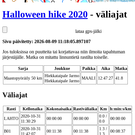
Leaflet
| ©
Maanmittauslaito
Halloween hike 2020
- väliajat
lataa gps-jälki
Sivu päivitetty: 2026-08-09 11:18:05.897107
Jos tuloksissa on puutteita tai korjattavaa niin ilmoita tapahtuman
järjestäjälle. Matka on mitattu linnuntietä rastilta toiselle.
Sarja
Joukkue
Paikka
Aika
Matka
Hiekkataipale Jarmo
Maastopyöräily 50 km
MAALI
12:47:27
41.8
Hiekkataipale Jarmo
Väliajat
Rasti
Kellonaika
Kokonaisaika
Rastiväliaika
Km
h:min:s/km
2020-10-31
0.0 /
LAHTO
00:00:00
00:00:00
00:00:00
11:30:29
0.0
2020-10-31
1.3 /
B01
00:11:38
00:11:38
00:08:37
11:42:07
1.3