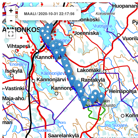
+
×
MAALI / 2020-10-31 22:17:56
-