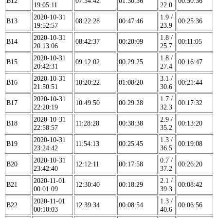
B12
07:34:42
01:30:36
00:50:36
19:05:11
22.0
2020-10-31
1.9 /
B13
08:22:28
00:47:46
00:25:36
19:52:57
23.9
2020-10-31
1.8 /
B14
08:42:37
00:20:09
00:11:05
20:13:06
25.7
2020-10-31
1.8 /
B15
09:12:02
00:29:25
00:16:47
20:42:31
27.4
2020-10-31
3.1 /
B16
10:20:22
01:08:20
00:21:44
21:50:51
30.6
2020-10-31
1.7 /
B17
10:49:50
00:29:28
00:17:32
22:20:19
32.3
2020-10-31
2.9 /
B18
11:28:28
00:38:38
00:13:20
22:58:57
35.2
2020-10-31
1.3 /
B19
11:54:13
00:25:45
00:19:08
23:24:42
36.5
2020-10-31
0.7 /
B20
12:12:11
00:17:58
00:26:20
23:42:40
37.2
2020-11-01
2.1 /
B21
12:30:40
00:18:29
00:08:42
00:01:09
39.3
2020-11-01
1.3 /
B22
12:39:34
00:08:54
00:06:56
00:10:03
40.6