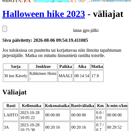
Leaflet
| ©
Maanmittauslaito
Halloween hike 2023
- väliajat
lataa gps-jälki
Sivu päivitetty: 2026-08-06 09:54:19.411085
Jos tuloksissa on puutteita tai korjattavaa niin ilmoita tapahtuman
järjestäjälle. Matka on mitattu linnuntietä rastilta toiselle.
Sarja
Joukkue
Paikka
Aika
Matka
Kähkönen Heini
30 km Kävely
MAALI
08:14:54
17.8
-
Väliajat
Rasti
Kellonaika
Kokonaisaika
Rastiväliaika
Km
h:min:s/km
2023-10-28
0.0 /
LAHTO
00:00:00
00:00:00
00:00:00
10:05:22
0.0
2023-10-28
0.7 /
3A
00:20:16
00:20:16
00:29:52
10:25:38
0.7