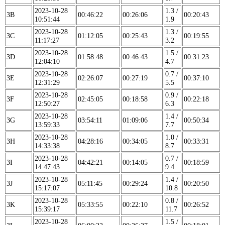
2023-10-28
1.3 /
3B
00:46:22
00:26:06
00:20:43
10:51:44
1.9
2023-10-28
1.3 /
3C
01:12:05
00:25:43
00:19:55
11:17:27
3.2
2023-10-28
1.5 /
3D
01:58:48
00:46:43
00:31:23
12:04:10
4.7
2023-10-28
0.7 /
3E
02:26:07
00:27:19
00:37:10
12:31:29
5.5
2023-10-28
0.9 /
3F
02:45:05
00:18:58
00:22:18
12:50:27
6.3
2023-10-28
1.4 /
3G
03:54:11
01:09:06
00:50:34
13:59:33
7.7
2023-10-28
1.0 /
3H
04:28:16
00:34:05
00:33:31
14:33:38
8.7
2023-10-28
0.7 /
3I
04:42:21
00:14:05
00:18:59
14:47:43
9.4
2023-10-28
1.4 /
3J
05:11:45
00:29:24
00:20:50
15:17:07
10.8
2023-10-28
0.8 /
3K
05:33:55
00:22:10
00:26:52
15:39:17
11.7
2023-10-28
1.5 /