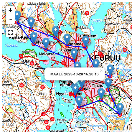
+
-
×
MAALI / 2023-10-28 16:20:16