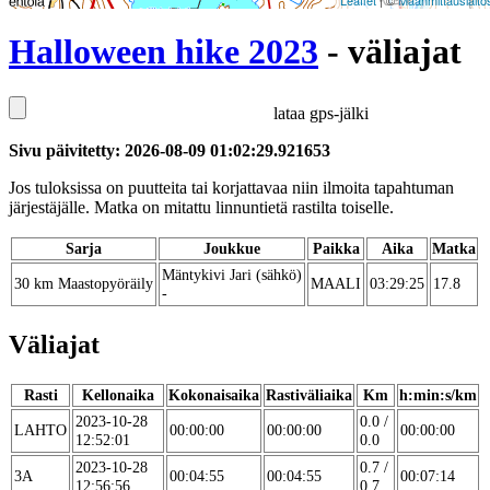
Leaflet
| ©
Maanmittauslaito
Halloween hike 2023
- väliajat
lataa gps-jälki
Sivu päivitetty: 2026-08-09 01:02:29.921653
Jos tuloksissa on puutteita tai korjattavaa niin ilmoita tapahtuman
järjestäjälle. Matka on mitattu linnuntietä rastilta toiselle.
Sarja
Joukkue
Paikka
Aika
Matka
Mäntykivi Jari (sähkö)
30 km Maastopyöräily
MAALI
03:29:25
17.8
-
Väliajat
Rasti
Kellonaika
Kokonaisaika
Rastiväliaika
Km
h:min:s/km
2023-10-28
0.0 /
LAHTO
00:00:00
00:00:00
00:00:00
12:52:01
0.0
2023-10-28
0.7 /
3A
00:04:55
00:04:55
00:07:14
12:56:56
0.7