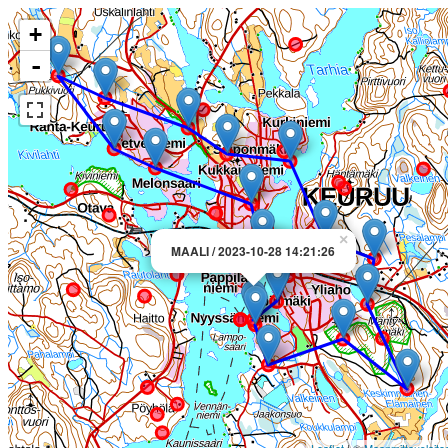
+
-
×
MAALI / 2023-10-28 14:21:26