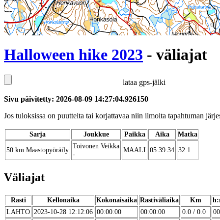
Halloween hike 2023
- väliajat
lataa gps-jälki
Sivu päivitetty: 2026-08-09 14:27:04.926150
Jos tuloksissa on puutteita tai korjattavaa niin ilmoita tapahtuman järjes
Sarja
Joukkue
Paikka
Aika
Matka
Toivonen Veikka
50 km Maastopyöräily
MAALI
05:39:34
32.1
-
Väliajat
Rasti
Kellonaika
Kokonaisaika
Rastiväliaika
Km
h:
LAHTO
2023-10-28 12:12:06
00:00:00
00:00:00
0.0 / 0.0
00