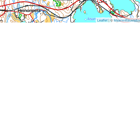
Leaflet
| ©
Maanmittauslaito