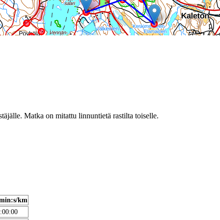
täjälle. Matka on mitattu linnuntietä rastilta toiselle.
min:s/km
:00:00