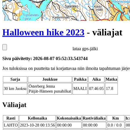
Halloween hike 2023
- väliajat
lataa gps-jälki
Sivu päivitetty: 2026-08-07 05:52:33.543744
Jos tuloksissa on puutteita tai korjattavaa niin ilmoita tapahtuman järjes
Sarja
Joukkue
Paikka
Aika
Matka
Österberg Jenna
30 km Juoksu
MAALI
07:46:05
17.8
Päijät-Hämeen punahilkat
Väliajat
Rasti
Kellonaika
Kokonaisaika
Rastiväliaika
Km
h:
LAHTO
2023-10-28 00:13:56
00:00:00
00:00:00
0.0 / 0.0
00