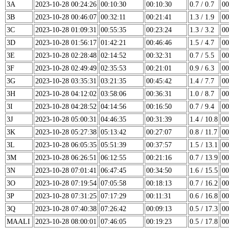
3A
2023-10-28 00:24:26
00:10:30
00:10:30
0.7 / 0.7
00
3B
2023-10-28 00:46:07
00:32:11
00:21:41
1.3 / 1.9
00
3C
2023-10-28 01:09:31
00:55:35
00:23:24
1.3 / 3.2
00
3D
2023-10-28 01:56:17
01:42:21
00:46:46
1.5 / 4.7
00
3E
2023-10-28 02:28:48
02:14:52
00:32:31
0.7 / 5.5
00
3F
2023-10-28 02:49:49
02:35:53
00:21:01
0.9 / 6.3
00
3G
2023-10-28 03:35:31
03:21:35
00:45:42
1.4 / 7.7
00
3H
2023-10-28 04:12:02
03:58:06
00:36:31
1.0 / 8.7
00
3I
2023-10-28 04:28:52
04:14:56
00:16:50
0.7 / 9.4
00
3J
2023-10-28 05:00:31
04:46:35
00:31:39
1.4 / 10.8
00
3K
2023-10-28 05:27:38
05:13:42
00:27:07
0.8 / 11.7
00
3L
2023-10-28 06:05:35
05:51:39
00:37:57
1.5 / 13.1
00
3M
2023-10-28 06:26:51
06:12:55
00:21:16
0.7 / 13.9
00
3N
2023-10-28 07:01:41
06:47:45
00:34:50
1.6 / 15.5
00
3O
2023-10-28 07:19:54
07:05:58
00:18:13
0.7 / 16.2
00
3P
2023-10-28 07:31:25
07:17:29
00:11:31
0.6 / 16.8
00
3Q
2023-10-28 07:40:38
07:26:42
00:09:13
0.5 / 17.3
00
MAALI
2023-10-28 08:00:01
07:46:05
00:19:23
0.5 / 17.8
00