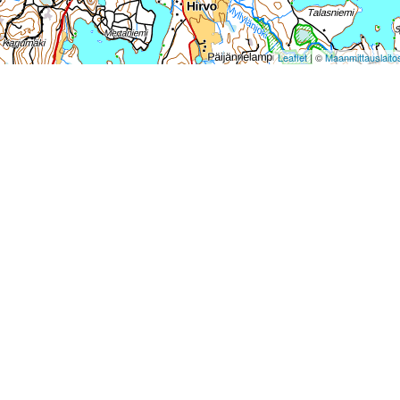
Leaflet
| ©
Maanmittauslaito