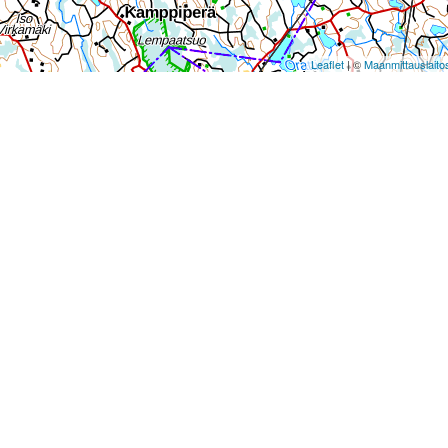
Leaflet
| ©
Maanmittauslaito