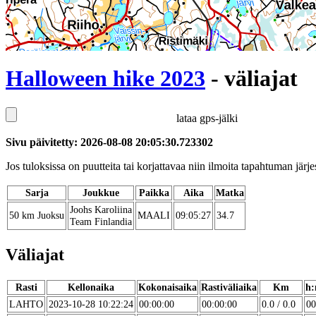
Halloween hike 2023
- väliajat
lataa gps-jälki
Sivu päivitetty: 2026-08-08 20:05:30.723302
Jos tuloksissa on puutteita tai korjattavaa niin ilmoita tapahtuman järjes
Sarja
Joukkue
Paikka
Aika
Matka
Joohs Karoliina
50 km Juoksu
MAALI
09:05:27
34.7
Team Finlandia
Väliajat
Rasti
Kellonaika
Kokonaisaika
Rastiväliaika
Km
h:
LAHTO
2023-10-28 10:22:24
00:00:00
00:00:00
0.0 / 0.0
00