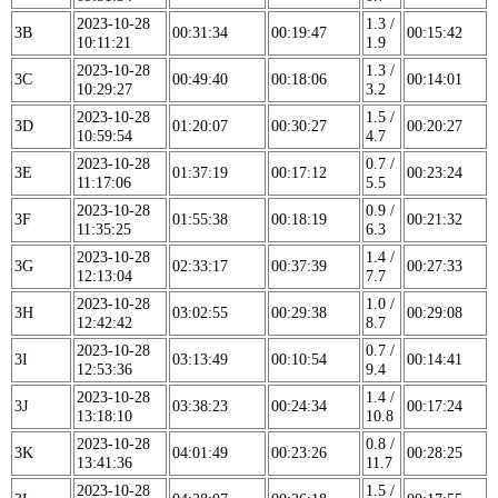
2023-10-28
1.3 /
3B
00:31:34
00:19:47
00:15:42
10:11:21
1.9
2023-10-28
1.3 /
3C
00:49:40
00:18:06
00:14:01
10:29:27
3.2
2023-10-28
1.5 /
3D
01:20:07
00:30:27
00:20:27
10:59:54
4.7
2023-10-28
0.7 /
3E
01:37:19
00:17:12
00:23:24
11:17:06
5.5
2023-10-28
0.9 /
3F
01:55:38
00:18:19
00:21:32
11:35:25
6.3
2023-10-28
1.4 /
3G
02:33:17
00:37:39
00:27:33
12:13:04
7.7
2023-10-28
1.0 /
3H
03:02:55
00:29:38
00:29:08
12:42:42
8.7
2023-10-28
0.7 /
3I
03:13:49
00:10:54
00:14:41
12:53:36
9.4
2023-10-28
1.4 /
3J
03:38:23
00:24:34
00:17:24
13:18:10
10.8
2023-10-28
0.8 /
3K
04:01:49
00:23:26
00:28:25
13:41:36
11.7
2023-10-28
1.5 /