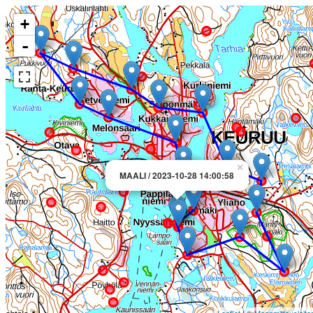
+
-
×
MAALI / 2023-10-28 14:00:58