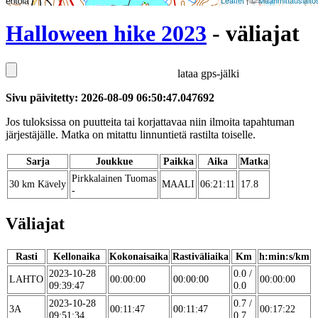
Leaflet
| ©
Maanmittauslaito
Halloween hike 2023
- väliajat
lataa gps-jälki
Sivu päivitetty: 2026-08-09 06:50:47.047692
Jos tuloksissa on puutteita tai korjattavaa niin ilmoita tapahtuman
järjestäjälle. Matka on mitattu linnuntietä rastilta toiselle.
Sarja
Joukkue
Paikka
Aika
Matka
Pirkkalainen Tuomas
30 km Kävely
MAALI
06:21:11
17.8
-
Väliajat
Rasti
Kellonaika
Kokonaisaika
Rastiväliaika
Km
h:min:s/km
2023-10-28
0.0 /
LAHTO
00:00:00
00:00:00
00:00:00
09:39:47
0.0
2023-10-28
0.7 /
3A
00:11:47
00:11:47
00:17:22
09:51:34
0.7