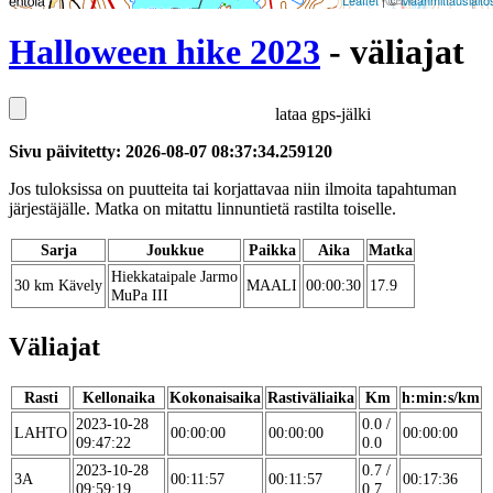
Leaflet
| ©
Maanmittauslaito
Halloween hike 2023
- väliajat
lataa gps-jälki
Sivu päivitetty: 2026-08-07 08:37:34.259120
Jos tuloksissa on puutteita tai korjattavaa niin ilmoita tapahtuman
järjestäjälle. Matka on mitattu linnuntietä rastilta toiselle.
Sarja
Joukkue
Paikka
Aika
Matka
Hiekkataipale Jarmo
30 km Kävely
MAALI
00:00:30
17.9
MuPa III
Väliajat
Rasti
Kellonaika
Kokonaisaika
Rastiväliaika
Km
h:min:s/km
2023-10-28
0.0 /
LAHTO
00:00:00
00:00:00
00:00:00
09:47:22
0.0
2023-10-28
0.7 /
3A
00:11:57
00:11:57
00:17:36
09:59:19
0.7