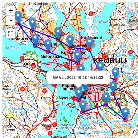
+
-
×
MAALI / 2023-10-28 14:32:32