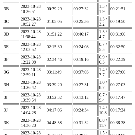
2023-10-28
1.3 /
3B
00:39:29
00:27:32
00:21:51
10:26:51
1.9
2023-10-28
1.3 /
3C
01:05:05
00:25:36
00:19:50
10:52:27
3.2
2023-10-28
1.5 /
3D
01:51:22
00:46:17
00:31:06
11:38:44
4.7
2023-10-28
0.7 /
3E
02:15:30
00:24:08
00:32:50
12:02:52
5.5
2023-10-28
0.9 /
3F
02:34:46
00:19:16
00:22:39
12:22:08
6.3
2023-10-28
1.4 /
3G
03:11:49
00:37:03
00:27:06
12:59:11
7.7
2023-10-28
1.0 /
3H
03:39:20
00:27:31
00:27:03
13:26:42
8.7
2023-10-28
0.7 /
3I
03:52:32
00:13:12
00:17:47
13:39:54
9.4
2023-10-28
1.4 /
3J
04:17:06
00:24:34
00:17:24
14:04:28
10.8
2023-10-28
0.8 /
3K
04:48:58
00:31:52
00:38:38
14:36:20
11.7
2023-10-28
1.5 /