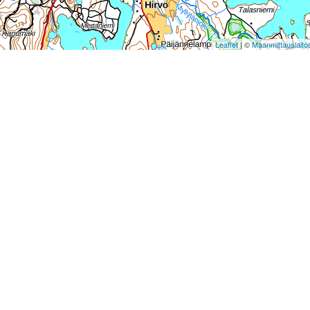
Leaflet
| ©
Maanmittauslaito