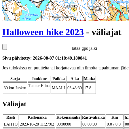
Halloween hike 2023
- väliajat
lataa gps-jälki
Sivu päivitetty: 2026-08-07 01:18:49.180841
Jos tuloksissa on puutteita tai korjattavaa niin ilmoita tapahtuman järjes
Sarja
Joukkue
Paikka
Aika
Matka
Tanner Elina
30 km Juoksu
MAALI
03:43:39
17.8
-
Väliajat
Rasti
Kellonaika
Kokonaisaika
Rastiväliaika
Km
h:
LAHTO
2023-10-28 11:27:02
00:00:00
00:00:00
0.0 / 0.0
00