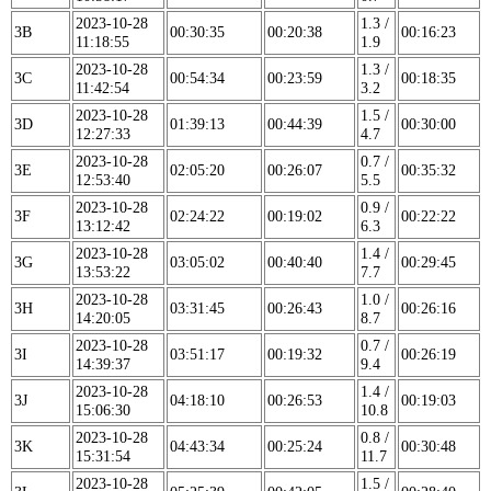
2023-10-28
1.3 /
3B
00:30:35
00:20:38
00:16:23
11:18:55
1.9
2023-10-28
1.3 /
3C
00:54:34
00:23:59
00:18:35
11:42:54
3.2
2023-10-28
1.5 /
3D
01:39:13
00:44:39
00:30:00
12:27:33
4.7
2023-10-28
0.7 /
3E
02:05:20
00:26:07
00:35:32
12:53:40
5.5
2023-10-28
0.9 /
3F
02:24:22
00:19:02
00:22:22
13:12:42
6.3
2023-10-28
1.4 /
3G
03:05:02
00:40:40
00:29:45
13:53:22
7.7
2023-10-28
1.0 /
3H
03:31:45
00:26:43
00:26:16
14:20:05
8.7
2023-10-28
0.7 /
3I
03:51:17
00:19:32
00:26:19
14:39:37
9.4
2023-10-28
1.4 /
3J
04:18:10
00:26:53
00:19:03
15:06:30
10.8
2023-10-28
0.8 /
3K
04:43:34
00:25:24
00:30:48
15:31:54
11.7
2023-10-28
1.5 /