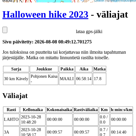
Leaflet
| ©
Maanmittauslaito
Halloween hike 2023
- väliajat
lataa gps-jälki
Sivu päivitetty: 2026-08-08 08:49:12.701275
Jos tuloksissa on puutteita tai korjattavaa niin ilmoita tapahtuman
järjestäjälle. Matka on mitattu linnuntietä rastilta toiselle.
Sarja
Joukkue
Paikka
Aika
Matka
Pohjonen Kaisa
30 km Kävely
MAALI
06:58:14
17.8
-
Väliajat
Rasti
Kellonaika
Kokonaisaika
Rastiväliaika
Km
h:min:s/km
2023-10-28
0.0 /
LAHTO
00:00:00
00:00:00
00:00:00
10:48:20
0.0
2023-10-28
0.7 /
3A
00:09:57
00:09:57
00:14:40
10:58:17
0.7