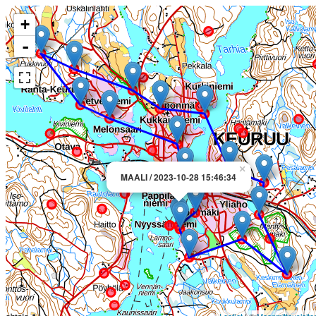
+
-
×
MAALI / 2023-10-28 15:46:34